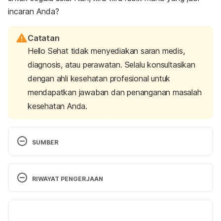
incaran Anda?
Catatan
Hello Sehat tidak menyediakan saran medis,
diagnosis, atau perawatan. Selalu konsultasikan
dengan ahli kesehatan profesional untuk
mendapatkan jawaban dan penanganan masalah
kesehatan Anda.
SUMBER
5 benefits of learning how to solve a Rubik’s cube
. 
(2020, August 17). Goodnet. Retrieved 23 Februari 
RIWAYAT PENGERJAAN
2024, from https://www.goodnet.org/articles/5-
benefits-learning-how-to-solve-rubiks-cube
Versi Terbaru
Teaching Tuesday: The benefits of rubrics for early 
04/03/2024