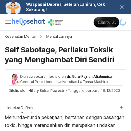
Waspadai Depresi Setelah Lahiran, Cek
Sekarang!
Kesehatan Mental
Mental Lainnya
Self Sabotage, Perilaku Toksik
yang Menghambat Diri Sendiri
Ditinjau secara medis oleh
dr. Nurul Fajriah Afiatunnisa
·
General Practitioner
·
Universitas La Tansa Mashiro
Ditulis oleh
Hillary Sekar Pawestri
·
Tanggal diperbarui 19/12/2023
Indeks:
Definisi
Contoh
Menunda-nunda pekerjaan, bertahan dengan pasangan
Penyebab
toxic,
hingga merendahkan diri merupakan tindakan
Bahaya