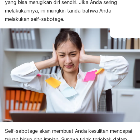
Cara mengatasi
yang bisa merugikan diri sendiri. Jika Anda sering
melakukannya, ini mungkin tanda bahwa Anda
melakukan
self-sabotage
.
S
elf-sabotage
akan membuat Anda kesulitan mencapai
tujuan hidup dan impian. Supaya tidak terjebak dalam