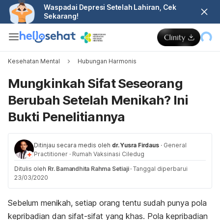
Waspadai Depresi Setelah Lahiran, Cek
Sekarang!
Kesehatan Mental
Hubungan Harmonis
Mungkinkah Sifat Seseorang
Berubah Setelah Menikah? Ini
Bukti Penelitiannya
Ditinjau secara medis oleh
dr. Yusra Firdaus
·
General
Practitioner
·
Rumah Vaksinasi Ciledug
Ditulis oleh
Rr. Bamandhita Rahma Setiaji
·
Tanggal diperbarui
23/03/2020
Sebelum menikah, setiap orang tentu sudah punya pola
kepribadian dan sifat-sifat yang khas. Pola kepribadian