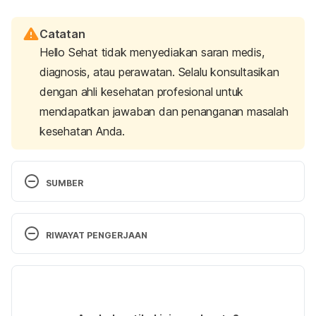
Catatan
Hello Sehat tidak menyediakan saran medis,
diagnosis, atau perawatan. Selalu konsultasikan
dengan ahli kesehatan profesional untuk
mendapatkan jawaban dan penanganan masalah
kesehatan Anda.
SUMBER
Moss, Rachel. 2017. This Is How Marriage Changes 
Your Personality (Apparentlly). [Online] Tersedia 
RIWAYAT PENGERJAAN
pada: 
http://www.huffingtonpost.co.uk/entry/how-
marriage-changes-your-personality-more-
Versi Terbaru
forgiving_uk_59ae65d4e4b0b5e5310083dc
(Diakses 12/12/2017)
23/03/2020
Ditulis oleh 
Rr. Bamandhita Rahma Setiaji