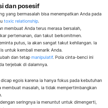
i dan posesif
ang yang bermasalah bisa menempatkan Anda pada
au
toxic relationship
.
n membuat Anda terus merasa bersalah,
gkar pertemanan, dan
takut berkomitmen.
inta putus, ia akan sangat takut kehilangan. Ia
is untuk kembali menarik Anda.
rubah dan tetap
manipulatif
. P
ola cinta-benci ini
da terjebak di dalamnya.
 dicap egois karena ia hanya fokus pada kebutuhan
ika membuat masalah, ia tidak mempertimbangkan
.
n dengan seringnya ia menuntut untuk dimengerti,