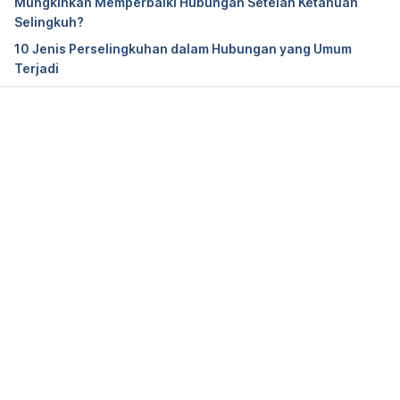
Mungkinkah Memperbaiki Hubungan Setelah Ketahuan
https://themarriagefoundation.org/my-husband-
Selingkuh?
does-not-show-affection/
.
10 Jenis Perselingkuhan dalam Hubungan yang Umum
Terjadi
The surprising reasons people cheat, according to a 
couples therapist
. (2020, June 8). The Well by 
Northwell. Retrieved 15 June 2024, from 
https://thewell.northwell.edu/well-informed/why-
Memuat...
people-cheat-in-relationships
.