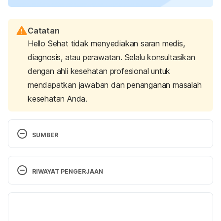
Catatan
Hello Sehat tidak menyediakan saran medis,
diagnosis, atau perawatan. Selalu konsultasikan
dengan ahli kesehatan profesional untuk
mendapatkan jawaban dan penanganan masalah
kesehatan Anda.
SUMBER
Should we break up?
 (2022). love is respect. 
Retrieved August 15, 2023, from 
RIWAYAT PENGERJAAN
https://www.loveisrespect.org/resources/should-
we-break-up/
Versi Terbaru
6 things to do after a breakup.
 (2023). Health & 
23/08/2023