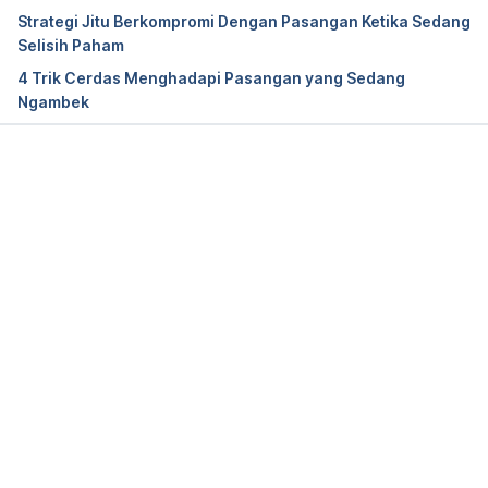
Strategi Jitu Berkompromi Dengan Pasangan Ketika Sedang
Selisih Paham
5 Signs You’re Overdue for a Breakup
4 Trik Cerdas Menghadapi Pasangan yang Sedang
Ngambek
https://www.psychologytoday.com/us/blog/the-
art-closeness/201504/5-signs-you-re-overdue-
breakup  accessed in September 28th 2018
Memuat...