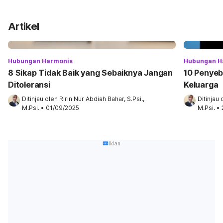
Artikel
Hubungan Harmonis
Hubungan H
8 Sikap Tidak Baik yang Sebaiknya Jangan
10 Penyeb
Ditoleransi
Keluarga
Ditinjau oleh 
Ririn Nur Abdiah Bahar, S.Psi., 
Ditinjau 
M.Psi.
•
01/09/2025
M.Psi.
•
Iklan