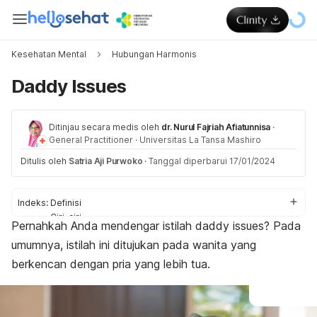
Kesehatan Mental
Hubungan Harmonis
Daddy Issues
Ditinjau secara medis oleh
dr. Nurul Fajriah Afiatunnisa
·
General Practitioner
·
Universitas La Tansa Mashiro
Ditulis oleh
Satria Aji Purwoko
·
Tanggal diperbarui 17/01/2024
Indeks:
Definisi
Ciri-ciri
Pernahkah Anda mendengar istilah
daddy issues
? Pada
Cara mengatasi
umumnya, istilah ini ditujukan pada wanita yang
berkencan dengan pria yang lebih tua.