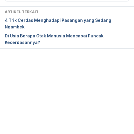
the-amygdala/202203/what-it-means-be-turned-
intelligence
ARTIKEL TERKAIT
4 Trik Cerdas Menghadapi Pasangan yang Sedang
Raab, D., & Ma, L. (2014). 
Sapiosexuality: What 
Ngambek
attracts you to a sexual partner? 
Psychology 
Di Usia Berapa Otak Manusia Mencapai Puncak
Today. Retrieved September 4, 2024, from 
Kecerdasannya?
https://www.psychologytoday.com/intl/blog/the-
empowerment-diary/201408/sapiosexuality-what-
attracts-you-sexual-partner
Memuat...
Situmorang, D. D. (2024). ‘If you think that smart is 
sexy, you must be a sapiosexual!’: A new 
knowledge in sex education about sapiosexual. 
Journal of Public Health, 46
(3), e554-e555. 
https://doi.org/10.1093/pubmed/fdae021
Gignac, G. E., Darbyshire, J., & Ooi, M. (2018). 
Some people are attracted sexually to intelligence: 
A psychometric evaluation of sapiosexuality.