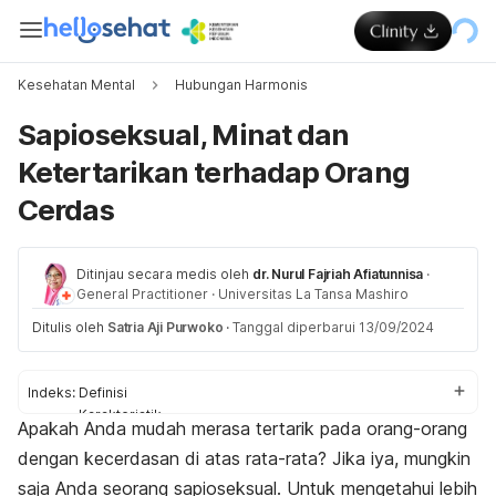
Kesehatan Mental
Hubungan Harmonis
Sapioseksual, Minat dan
Ketertarikan terhadap Orang
Cerdas
Ditinjau secara medis oleh
dr. Nurul Fajriah Afiatunnisa
·
General Practitioner
·
Universitas La Tansa Mashiro
Ditulis oleh
Satria Aji Purwoko
·
Tanggal diperbarui 13/09/2024
Indeks:
Definisi
Karakteristik
Apakah Anda mudah merasa tertarik pada orang-orang
Ciri-ciri
dengan kecerdasan di atas rata-rata? Jika iya, mungkin
Alasan
saja Anda seorang sapioseksual. Untuk mengetahui lebih