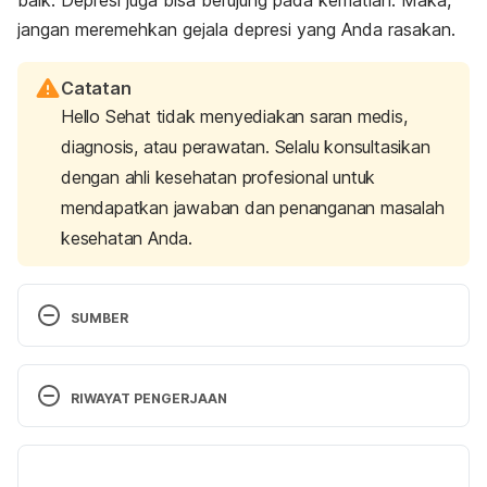
baik. Depresi juga bisa berujung pada kematian. Maka,
jangan meremehkan gejala depresi yang Anda rasakan.
Catatan
Hello Sehat tidak menyediakan saran medis,
diagnosis, atau perawatan. Selalu konsultasikan
dengan ahli kesehatan profesional untuk
mendapatkan jawaban dan penanganan masalah
kesehatan Anda.
SUMBER
Depression and Fatigue: A Vicious Cycle. 
http://www.healthline.com/health/depression/fatigu
RIWAYAT PENGERJAAN
e
 Diakses pada 20 Maret 2017.
Versi Terbaru
Why Is Fatigue A Symptom of Depression and 