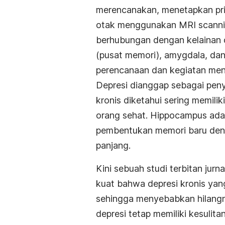
merencanakan, menetapkan prio
otak menggunakan MRI scannin
berhubungan dengan kelainan d
(pusat memori), amygdala, dan 
perencanaan dan kegiatan men
Depresi dianggap sebagai penya
kronis diketahui sering memili
orang sehat. Hippocampus adal
pembentukan memori baru den
panjang.
Kini sebuah studi terbitan jur
kuat bahwa depresi kronis y
sehingga menyebabkan hilangny
depresi tetap memiliki kesulit