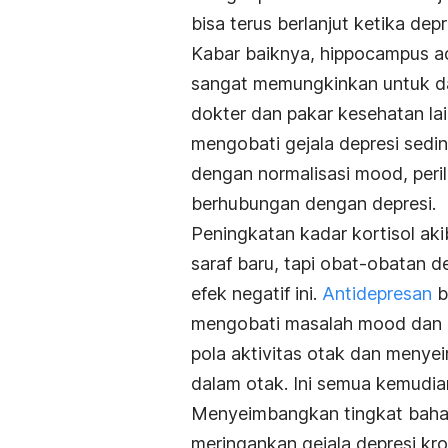
bisa terus berlanjut ketika depr
Kabar baiknya, hippocampus ad
sangat memungkinkan untuk dap
dokter dan pakar kesehatan la
mengobati gejala depresi sedi
dengan normalisasi mood, peril
berhubungan dengan depresi.
Peningkatan kadar kortisol a
saraf baru, tapi obat-obatan d
efek negatif ini.
Antidepresan
b
mengobati masalah mood dan
pola aktivitas otak dan menye
dalam otak. Ini semua kemudi
Menyeimbangkan tingkat baha
meringankan gejala depresi kro