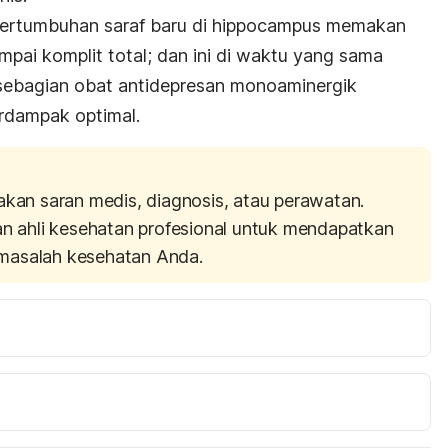
pertumbuhan saraf baru di hippocampus memakan
ai komplit total; dan ini di waktu yang sama
 sebagian obat antidepresan monoaminergik
erdampak optimal.
akan saran medis, diagnosis, atau perawatan.
an ahli kesehatan profesional untuk mendapatkan
masalah kesehatan Anda.
3 Key Facts About Depression And Brain Damage: The Good News, Backed By Science 
-key-facts-about-depression-and-brain-damage-good-
accessed March 6 2017