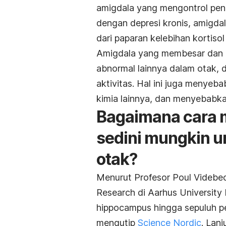
amigdala yang mengontrol pen
dengan depresi kronis, amigdal
dari paparan kelebihan kortiso
Amigdala yang membesar dan hi
abnormal lainnya dalam otak,
aktivitas. Hal ini juga menye
kimia lainnya, dan menyebabkan
Bagaimana cara m
sedini mungkin 
otak?
Menurut Profesor Poul Videbech,
Research di Aarhus University
hippocampus hingga sepuluh pe
mengutip
Science Nordic
. Lan