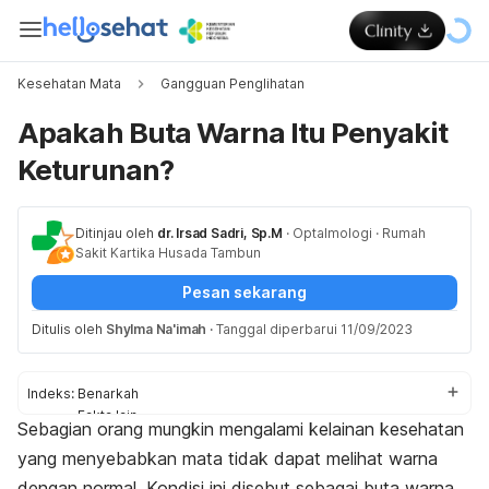
Kesehatan Mata
Gangguan Penglihatan
Apakah Buta Warna Itu Penyakit
Keturunan?
Ditinjau oleh
dr. Irsad Sadri, Sp.M
·
Optalmologi
·
Rumah
Sakit Kartika Husada Tambun
Pesan sekarang
Ditulis oleh
Shylma Na'imah
·
Tanggal diperbarui 11/09/2023
Indeks:
Benarkah
Fakta lain
Sebagian orang mungkin mengalami kelainan kesehatan
Penjelasan
yang menyebabkan mata tidak dapat melihat warna
dengan normal. Kondisi ini disebut sebagai buta warna.