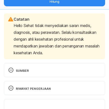
Hitung
langsung ke inbox Anda.
Catatan
Hello Sehat tidak menyediakan saran medis,
diagnosis, atau perawatan. Selalu konsultasikan
dengan ahli kesehatan profesional untuk
mendapatkan jawaban dan penanganan masalah
kesehatan Anda.
SUMBER
Anderson, J., 2015. 
8 Facts About Men and Aging
. 
[Online] Available at: 
RIWAYAT PENGERJAAN
http://www.aplaceformom.com/blog/facts-about-
aging-men06-11-2013/
 [Accessed June 2016].
Versi Terbaru
07/09/2023