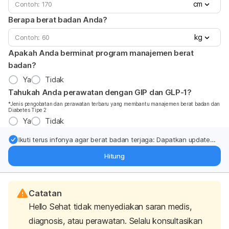
cm
Berapa berat badan Anda?
kg
Apakah Anda berminat program manajemen berat
badan?
Ya
Tidak
Tahukah Anda perawatan dengan GIP dan GLP-1?
*Jenis pengobatan dan perawatan terbaru yang membantu manajemen berat badan dan
Diabetes Tipe 2
Ya
Tidak
Ikuti terus infonya agar berat badan terjaga: Dapatkan update
dari pakar mengenai dukungan dan perawatan berat badan
Hitung
langsung ke inbox Anda.
Catatan
Hello Sehat tidak menyediakan saran medis,
diagnosis, atau perawatan. Selalu konsultasikan