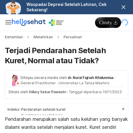
Waspadai Depresi Setelah Lahiran, Cek
Sekarang!
Kehamilan
Melahirkan
Persalinan
Terjadi Pendarahan Setelah
Kuret, Normal atau Tidak?
Ditinjau secara medis oleh
dr. Nurul Fajriah Afiatunnisa
·
General Practitioner
·
Universitas La Tansa Mashiro
Ditulis oleh
Hillary Sekar Pawestri
·
Tanggal diperbarui 19/11/2023
Indeks:
Perdarahan setelah kuret
Kuret tanpa perdaharan
Pendarahan merupakan salah satu keluhan yang banyak
Cara mengatasi
dialami wanita setelah menjalani kuret. Kuret sendiri
Kapan harus ke dokter?