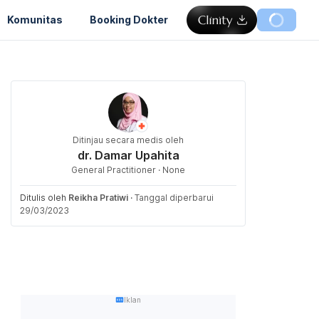
Komunitas
Booking Dokter
Ditinjau secara medis oleh
dr. Damar Upahita
General Practitioner · None
Ditulis oleh
Reikha Pratiwi
·
Tanggal diperbarui
29/03/2023
Iklan