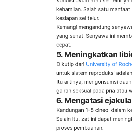
Kondisi ovum atau sel telur ya
kehamilan. Salah satu manfaat
kesiapan sel telur.
Kemangi mengandung senyawa 
yang sehat. Senyawa ini memban
cepat.
5. Meningkatkan libi
Dikutip dari
University of Roch
untuk sistem reproduksi adalah
Itu artinya, mengonsumsi daun
gairah seksual pada pria atau w
6. Mengatasi ejakulas
Kandungan 1-8 cineol dalam k
Selain itu, zat ini dapat meni
proses pembuahan.