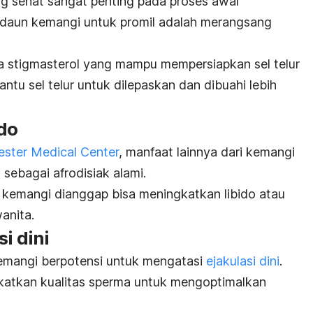
ng sehat sangat penting pada proses awal
 daun kemangi untuk promil adalah merangsang
stigmasterol yang mampu mempersiapkan sel telur
tu sel telur untuk dilepaskan dan dibuahi lebih
do
ester Medical Center
, manfaat lainnya dari kemangi
 sebagai afrodisiak alami.
 kemangi dianggap bisa meningkatkan libido atau
anita.
i dini
emangi berpotensi untuk mengatasi
ejakulasi dini
.
ngkatkan kualitas sperma untuk mengoptimalkan