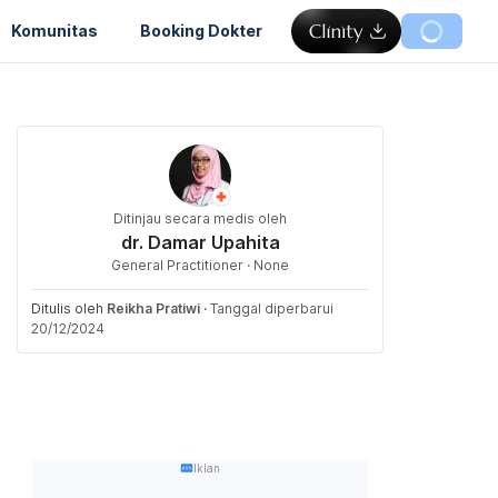
Komunitas
Booking Dokter
Ditinjau secara medis oleh
dr. Damar Upahita
General Practitioner · None
Ditulis oleh
Reikha Pratiwi
·
Tanggal diperbarui
20/12/2024
Iklan