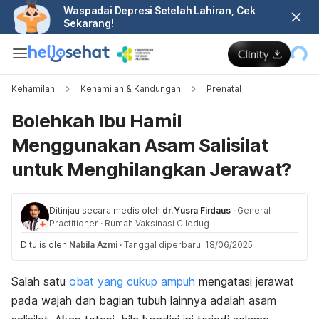
Waspadai Depresi Setelah Lahiran, Cek
Sekarang!
Kehamilan
Kehamilan & Kandungan
Prenatal
Bolehkah Ibu Hamil
Menggunakan Asam Salisilat
untuk Menghilangkan Jerawat?
Ditinjau secara medis oleh
dr. Yusra Firdaus
·
General
Practitioner
·
Rumah Vaksinasi Ciledug
Ditulis oleh
Nabila Azmi
·
Tanggal diperbarui 18/06/2025
Salah satu
obat yang cukup ampuh
mengatasi jerawat
pada wajah dan bagian tubuh lainnya adalah asam