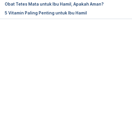
Obat Tetes Mata untuk Ibu Hamil, Apakah Aman?
Is salicylic acid safe to use during 
5 Vitamin Paling Penting untuk Ibu Hamil
pregnancy? https://www.medicalnewstoday.com/ar
ticles/322291.php accessed Aug 2, 2019
Memuat...