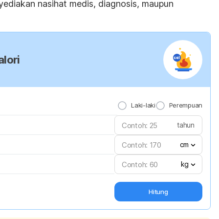
ediakan nasihat medis, diagnosis, maupun
lori
Laki-laki
Perempuan
tahun
cm
kg
Hitung