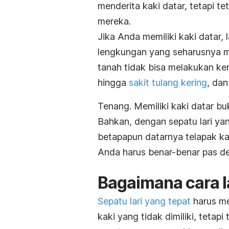
menderita kaki datar, tetapi t
mereka.
Jika Anda memiliki kaki datar,
lengkungan yang seharusnya m
tanah tidak bisa melakukan ker
hingga
sakit tulang kering
, da
Tenang. Memiliki kaki datar buk
Bahkan, dengan sepatu lari ya
betapapun datarnya telapak ka
Anda harus benar-benar pas de
Bagaimana cara l
Sepatu lari yang tepat
harus me
kaki yang tidak dimiliki, tetapi