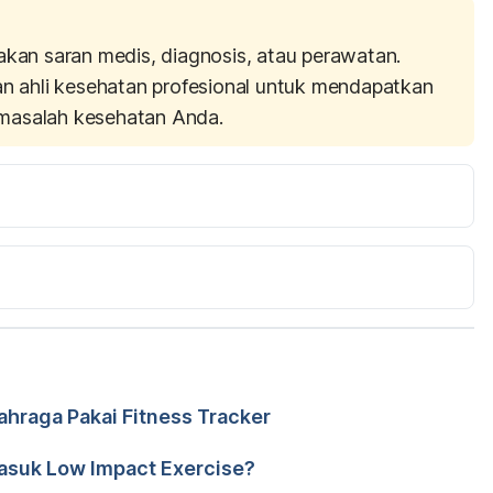
akan saran medis, diagnosis, atau perawatan.
an ahli kesehatan profesional untuk mendapatkan
masalah kesehatan Anda.
unning With Flat Feet.
log/post/what-you-should-know-about-running-with-
adi
hraga Pakai Fitness Tracker
r. Yusra Firdaus
 Etika M
asuk Low Impact Exercise?