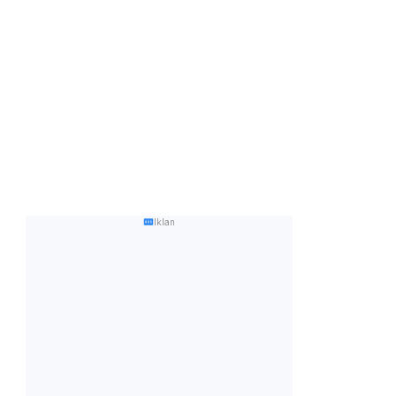
Iklan