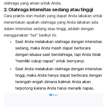
olahraga yang aman untuk Anda.
2. Olahraga intensitas sedang atau tinggi
Cara praktis dan mudah yang dapat Anda lakukan untuk
menentukan apakah olahraga yang Anda lakukan ada
dalam intensitas sedang atau tinggi, adalah dengan
menggunakan “tes” berikut ini:
Saat Anda melakukan olahraga dengan
intensitas
sedang, maka Anda masih dapat berbicara
dengan leluasa saat berolahraga, tapi Anda tidak
“memiliki cukup napas” untuk bernyanyi
.
Saat Anda melakukan olahraga dengan
intensitas
tinggi, maka Anda hanya dapat berbicara dengan
terengah-engah
dimana kalimat Anda akan
terpotong karena Anda harus menarik napas.
Iklan