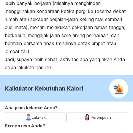
lebih banyak berjalan (misalnya menghindari
menggunakan kendaraan ketika pergi ke toserba dekat
rumah atau sekadar berjalan-jalan keliling mall sembari
cuci mata), menari, melakukan pekerjaan rumah tangga,
berkebun, mengajak jalan sore anjing peliharaan, dan
bermain bersama anak (misalnya petak umpet atau
lompat tali).
Jadi, supaya lebih sehat, aktivitas apa yang akan Anda
coba lakukan hari ini?
Kalkulator Kebutuhan Kalori
Apa jenis kelamin Anda?
Laki-laki
Perempuan
Berapa usia Anda?