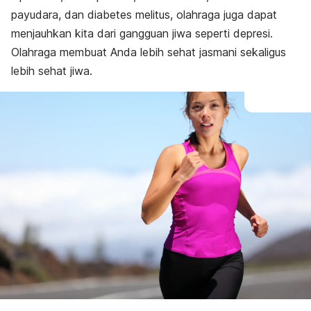
payudara, dan diabetes melitus, olahraga juga dapat
menjauhkan kita dari gangguan jiwa seperti depresi.
Olahraga membuat Anda lebih sehat jasmani sekaligus
lebih sehat jiwa.