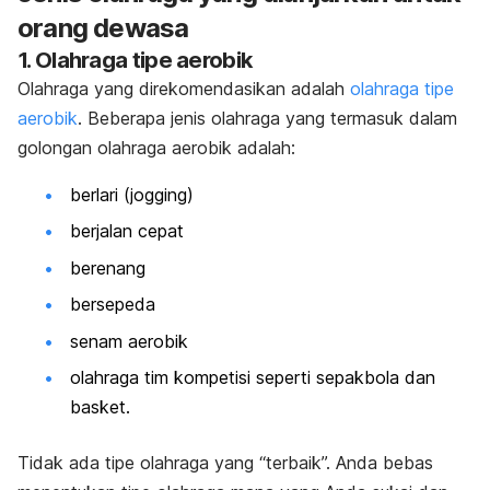
orang dewasa
1. Olahraga tipe aerobik
Olahraga yang direkomendasikan adalah
olahraga tipe
aerobik
. Beberapa jenis olahraga yang termasuk dalam
golongan olahraga aerobik adalah:
berlari (
jogging
)
berjalan cepat
berenang
bersepeda
senam aerobik
olahraga tim kompetisi seperti sepakbola dan
basket
.
Tidak ada tipe olahraga yang “terbaik”. Anda bebas