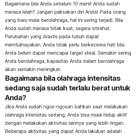
Bagaimana bila Anda sebelum 10 menit Anda sudah
merasa lelah? Jangan paksakan diri Anda! Pada orang
yang baru mulai berolahraga, hal ini sering terjadi. Bila
Anda sudah merasa tidak kuat, segera istirahat.
Perubahan yang drastis pada tubuh dapat
membahayakan. Anda tidak perlu berkecewa hati bila
Anda belum dapat mencapai target ideal. Semakin sering
Anda berolahraga, kapasitas Anda dalam berolahraga
akan semakin meningkat.
Bagaimana bila olahraga intensitas
sedang saja sudah terlalu berat untuk
Anda?
Jika Anda sudah ngos-ngosan bahkan saat melakukan
olahraga intensitas sedang, Anda bisa mulai hidup aktif
dengan melakukan aktivitas lainnya yang lebih ringan.
Beberapa aktivitas yang dapat Anda lakukan adalah