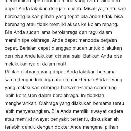
menentukan tipe olahraga mana yang Anda sukai dan
dapat Anda lakukan dengan mudah. Misalnya, tentu saja
berenang bukan pilihan yang tepat bila Anda tidak bisa
berenang atau tidak memiliki akses ke kolam renang.
Bila Anda sudah lama berolahraga dan ragu dalam
memilih tipe olahraga, Anda dapat mencoba berjalan
cepat. Berjalan cepat dianggap mudah untuk dilakukan
dan bisa Anda lakukan dimana saja. Bahkan Anda bisa
melakukannya di dalam mall!
Pilihlah olahraga yang dapat Anda lakukan bersama-
sama dengan keluarga atau teman-teman Anda. Orang
yang melakukan olahraga bersama-sama cenderung
lebih konsisten dalam berolahraga. Ini tidaklah
mengherankan. Olahraga yang dilakukan bersama tentu
lebih menyenangkan. Bila Anda memiliki riwayat cedera
atau memiliki riwayat penyakit tertentu, diskusikanlah
terlebih dahulu dengan dokter Anda mengenai pilihan