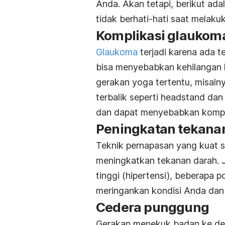
Anda. Akan tetapi, berikut ada
tidak berhati-hati saat melak
Komplikasi
glaukom
Glaukoma
terjadi karena ada t
bisa menyebabkan kehilangan 
gerakan yoga tertentu, misal
terbalik seperti
headstand
da
dan dapat menyebabkan kompl
Peningkatan tekana
Teknik pernapasan yang kuat s
meningkatkan tekanan darah. J
tinggi (hipertensi), beberapa p
meringankan kondisi Anda da
Cedera punggung
Gerakan menekuk badan ke de