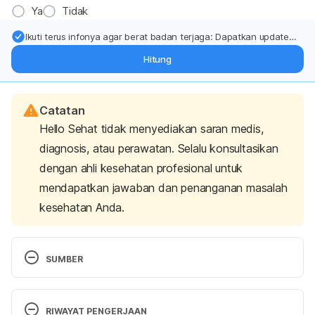
Ya
Tidak
Ikuti terus infonya agar berat badan terjaga: Dapatkan update
dari pakar mengenai dukungan dan perawatan berat badan
Hitung
langsung ke inbox Anda.
Catatan
Hello Sehat tidak menyediakan saran medis,
diagnosis, atau perawatan. Selalu konsultasikan
dengan ahli kesehatan profesional untuk
mendapatkan jawaban dan penanganan masalah
kesehatan Anda.
SUMBER
Direktorat Jenderal Pengendalian Penyakit Tidak 
Menular. 2011. Buku Saku Penemuan Dini Kanker 
RIWAYAT PENGERJAAN