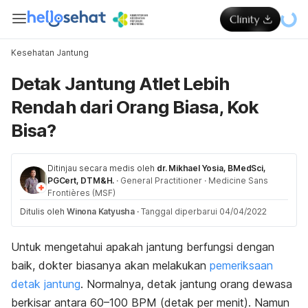
Kesehatan Jantung
Detak Jantung Atlet Lebih
Rendah dari Orang Biasa, Kok
Bisa?
Ditinjau secara medis oleh
dr. Mikhael Yosia, BMedSci,
PGCert, DTM&H.
·
General Practitioner
·
Medicine Sans
Frontières (MSF)
Ditulis oleh
Winona Katyusha
·
Tanggal diperbarui 04/04/2022
Untuk mengetahui apakah jantung berfungsi dengan
baik, dokter biasanya akan melakukan
pemeriksaan
detak jantung
. Normalnya, detak jantung orang dewasa
berkisar antara 60
–
100 BPM (detak per menit). Namun