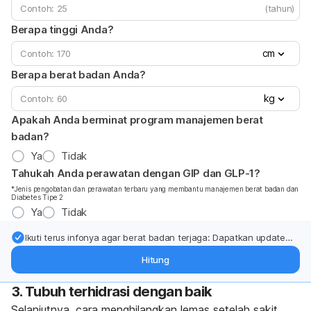
(tahun)
Berapa tinggi Anda?
cm
Berapa berat badan Anda?
kg
Apakah Anda berminat program manajemen berat
badan?
Ya
Tidak
Tahukah Anda perawatan dengan GIP dan GLP-1?
*Jenis pengobatan dan perawatan terbaru yang membantu manajemen berat badan dan
Diabetes Tipe 2
Ya
Tidak
Ikuti terus infonya agar berat badan terjaga: Dapatkan update
dari pakar mengenai dukungan dan perawatan berat badan
Hitung
langsung ke inbox Anda.
3. Tubuh terhidrasi dengan baik
Selanjutnya, cara menghilangkan lemas setelah sakit