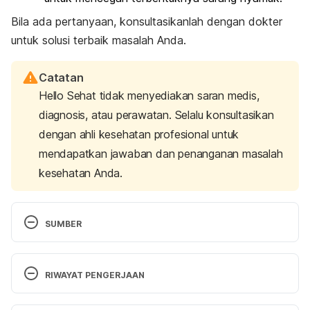
Bila ada pertanyaan, konsultasikanlah dengan dokter
untuk solusi terbaik masalah Anda.
Catatan
Hello Sehat tidak menyediakan saran medis,
diagnosis, atau perawatan. Selalu konsultasikan
dengan ahli kesehatan profesional untuk
mendapatkan jawaban dan penanganan masalah
kesehatan Anda.
SUMBER
West Nile virus – CDC. (2020). Retrieved December 
7, 2020, from 
RIWAYAT PENGERJAAN
https://www.cdc.gov/westnile/index.html
Versi Terbaru