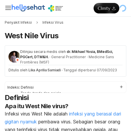
Penyakit Infeksi
Infeksi Virus
West Nile Virus
Ditinjau secara medis oleh
dr. Mikhael Yosia, BMedSci,
PGCert, DTM&H.
·
General Practitioner
·
Medicine Sans
Frontières (MSF)
Ditulis oleh
Lika Aprilia Samiadi
·
Tanggal diperbarui 07/09/2023
Indeks:
Definisi
Tanda-tanda dan gejala
Definisi
Penyebab
Apa itu West Nile virus?
Faktor-faktor risiko
Obat & Pengobatan
Infeksi virus West Nile adalah
infeksi yang berasal dari
Pengobatan di rumah
gigitan nyamuk
pembawa virus. Sebagian besar orang
yang terinfeksi virus tidak menyebabkan gejala, atau