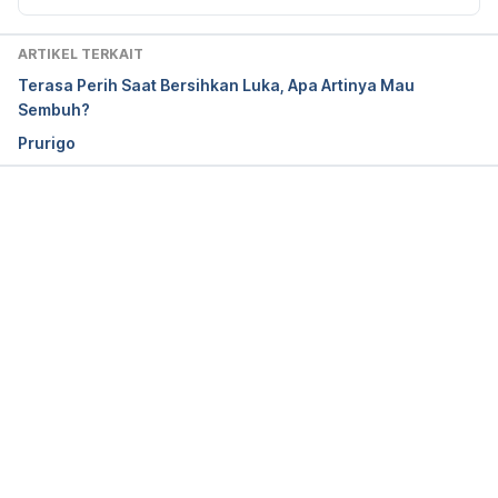
Bleeding Cuts or Wounds
ARTIKEL TERKAIT
https://www.webmd.com/first-aid/bleeding-cuts-
Terasa Perih Saat Bersihkan Luka, Apa Artinya Mau
wounds accessed on September 25th 2018
Sembuh?
Prurigo
Memuat...