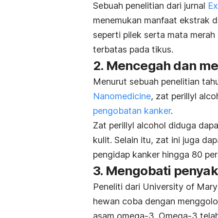
Sebuah penelitian dari jurnal
Ex
menemukan manfaat ekstrak dau
seperti pilek serta mata merah 
terbatas pada tikus.
2. Mencegah dan m
Menurut sebuah penelitian tah
Nanomedicine
,
zat perillyl al
pengobatan kanker
.
Zat perillyl alcohol diduga 
kulit. Selain itu, zat ini juga
pengidap kanker hingga 80 per
3. Mengobati penyak
Peneliti dari University of Ma
hewan coba dengan menggolong
asam omega-3. Omega-3 telah 