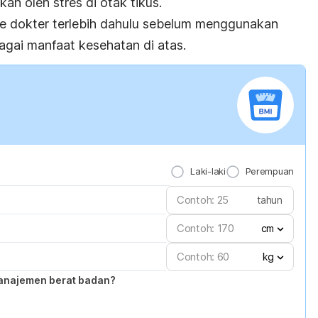
an oleh stres di otak tikus.
ke dokter terlebih dahulu sebelum menggunakan
agai manfaat kesehatan di atas.
Laki-laki
Perempuan
tahun
cm
kg
anajemen berat badan?