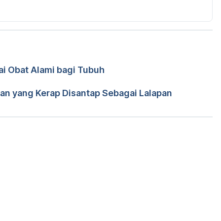
s  
https://www.livestrong.com/article/458097-
ves/
diakses pada 28 Mei 2019.
tps://healthyeating.sfgate.com/benefits-perilla-
ada 28 Mei 2019.
i Obat Alami bagi Tubuh
r. Tania Savitri
tamins/ai/ingredientmono-477/perilla
diakses pada 28 
tri
ran yang Kerap Disantap Sebagai Lalapan
. and Kim, H. (2011). 
Effect of Perilla frutescens var. 
n allergic inflammatory reactions
. 
Experimental Biology 
6. diakses pada 28 Mei 2019.
Memuat...
 A. A., Joshi, B., & Owais, M. (2012). 
Anticancer 
ing PLGA microparticles
. 
International journal of 
.2147/IJN.S24920. diakses pada 28 Mei 2019.
inal, Phytochemical and Pharmacological 