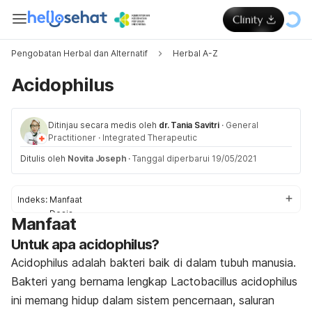
Pengobatan Herbal dan Alternatif
Herbal A-Z
Acidophilus
Ditinjau secara medis oleh
dr. Tania Savitri
·
General
Practitioner
·
Integrated Therapeutic
Ditulis oleh
Novita Joseph
·
Tanggal diperbarui 19/05/2021
Indeks:
Manfaat
Dosis
Manfaat
Efek Samping
Untuk apa acidophilus?
Keamanan
Interaksi
Acidophilus adalah bakteri baik di dalam tubuh manusia.
Bakteri yang bernama lengkap
Lactobacillus acidophilus
ini memang hidup dalam sistem pencernaan, saluran