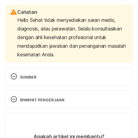
Catatan
Hello Sehat tidak menyediakan saran medis,
diagnosis, atau perawatan. Selalu konsultasikan
dengan ahli kesehatan profesional untuk
mendapatkan jawaban dan penanganan masalah
kesehatan Anda.
SUMBER
Harvard Health Publishing. (2017). What to eat 
when you have chronic heartburn. Retrieved June 
RIWAYAT PENGERJAAN
2, 2020, from 
https://www.health.harvard.edu/diseases-and-
Versi Terbaru
conditions/what-to-eat-when-you-have-chronic-
heartburn
06/05/2021
Ditulis oleh 
Roby Rizki
Apakah artikel ini membantu?