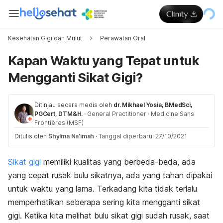
Kesehatan Gigi dan Mulut
Perawatan Oral
Kapan Waktu yang Tepat untuk
Mengganti Sikat Gigi?
Ditinjau secara medis oleh
dr. Mikhael Yosia, BMedSci,
PGCert, DTM&H.
·
General Practitioner
·
Medicine Sans
Frontières (MSF)
Ditulis oleh
Shylma Na'imah
·
Tanggal diperbarui 27/10/2021
Sikat gigi
memiliki kualitas yang berbeda-beda, ada
yang cepat rusak bulu sikatnya, ada yang tahan dipakai
untuk waktu yang lama. Terkadang kita tidak terlalu
memperhatikan seberapa sering kita mengganti sikat
gigi. Ketika kita melihat bulu sikat gigi sudah rusak, saat