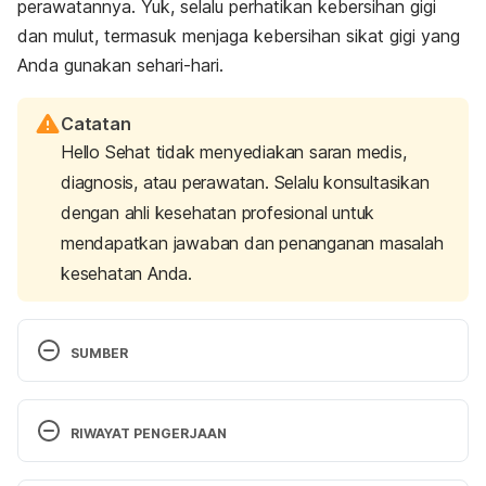
perawatannya. Yuk, selalu perhatikan kebersihan gigi
dan mulut, termasuk menjaga kebersihan sikat gigi yang
Anda gunakan sehari-hari.
Catatan
Hello Sehat tidak menyediakan saran medis,
diagnosis, atau perawatan. Selalu konsultasikan
dengan ahli kesehatan profesional untuk
mendapatkan jawaban dan penanganan masalah
kesehatan Anda.
SUMBER
Toothbrushes – American Dental Association. 
(2019). Retrieved September 29, 2021, from 
RIWAYAT PENGERJAAN
https://www.ada.org/en/member-center/oral-
health-topics/toothbrushes
Versi Terbaru