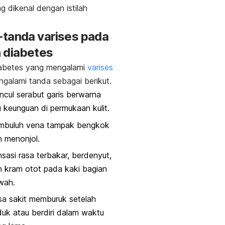
g dikenal dengan istilah
tanda varises pada
 diabetes
iabetes yang mengalami
varises
galami tanda sebagai berikut.
cul serabut garis berwarna
u keunguan di permukaan kulit.
mbuluh vena tampak bengkok
 menonjol.
sasi rasa terbakar, berdenyut,
 kram otot pada kaki bagian
wah.
a sakit memburuk setelah
uk atau berdiri dalam waktu