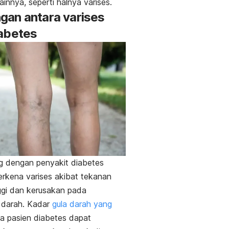
ainnya, seperti halnya varises.
gan antara varises
iabetes
g dengan penyakit diabetes
terkena varises akibat tekanan
ggi dan kerusakan pada
 darah.
Kadar
gula darah yang
 pasien diabetes dapat