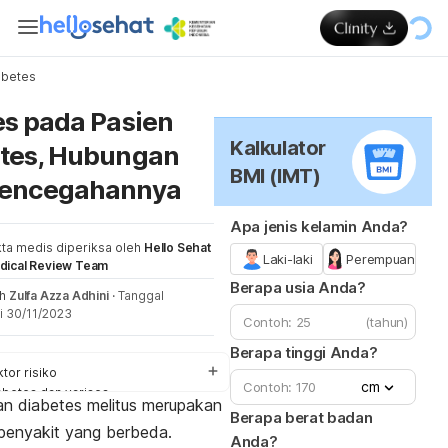
abetes
Me
es pada Pasien
Kalkulator
tes, Hubungan
BMI (IMT)
Pencegahannya
Apa jenis kelamin Anda?
ta medis diperiksa oleh
Hello Sehat
Laki-laki
Perempuan
dical Review Team
Berapa usia Anda?
eh
Zulfa Azza Adhini
·
Tanggal
i 30/11/2023
(tahun)
Berapa tinggi Anda?
ktor risiko
cm
abetes dan varises
dan
diabetes melitus
merupakan
jala
Berapa berat badan
 penyakit yang berbeda.
ngobatan
Anda?