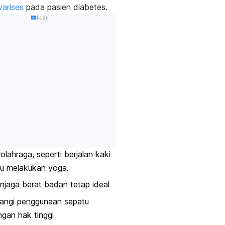
varises
pada pasien diabetes.
Iklan
olahraga, seperti berjalan kaki
au melakukan yoga.
jaga berat badan tetap ideal
rangi penggunaan sepatu
gan hak tinggi