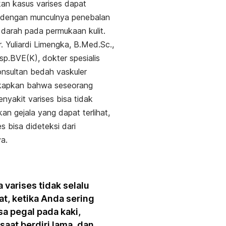
an kasus varises dapat
i dengan munculnya penebalan
darah pada permukaan kulit.
. Yuliardi Limengka, B.Med.Sc.,
sp.BVE(K), dokter spesialis
nsultan bedah vaskuler
apkan bahwa seseorang
nyakit varises bisa tidak
an gejala yang dapat terlihat,
es bisa dideteksi dari
ya.
 varises tidak selalu
hat, ketika Anda sering
a pegal pada kaki,
 saat berdiri lama, dan