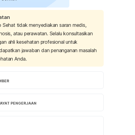
atan
o Sehat tidak menyediakan saran medis,
nosis, atau perawatan. Selalu konsultasikan
an ahli kesehatan profesional untuk
dapatkan jawaban dan penanganan masalah
ehatan Anda.
MBER
s in Indonesia. (2023). International 
s Federation. Retrieved 26 November 
WAYAT PENGERJAAN
rom 
https://idf.org/our-network/regions-
mbers/western-pacific/members/indonesia/
rsi Terbaru
s: Penderita di Indonesia bisa mencapai 30 
/11/2023