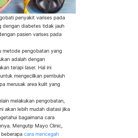
obati penyakit varises pada
 dengan diabetes tidak jauh
engan pasien varises pada
.
tu metode pengobatan yang
kukan adalah dengan
an terapi laser. Hal ini
 untuk mengecilkan pembuluh
pa merusak area kulit yang
elain melakukan pengobatan,
ni akan lebih mudah diatasi jika
getahui bagaimana cara
nya. Mengutip
Mayo Clinic
,
ni beberapa
cara mencegah