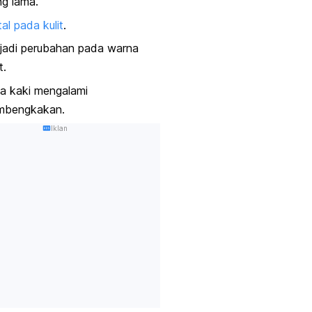
g lama.
al pada kulit
.
jadi perubahan pada warna
t.
a kaki mengalami
mbengkakan.
Iklan