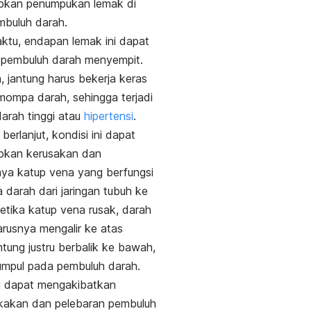
kan penumpukan lemak di
mbuluh darah.
aktu,
endapan lemak
ini dapat
pembuluh darah menyempit.
a,
jantung harus bekerja keras
ompa darah, sehingga terjadi
arah tinggi atau
hipertensi
.
 berlanjut, kondisi ini dapat
kan kerusakan dan
ya katup vena yang berfungsi
arah dari jaringan tubuh ke
etika katup vena rusak, darah
rusnya mengalir ke atas
ntung justru berbalik ke bawah,
umpul pada pembuluh darah.
ni dapat mengakibatkan
akan dan pelebaran pembuluh