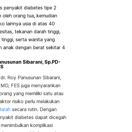
 penyakit diabetes tipe 2
n oleh orang tua, kemudian
iko lainnya usia di atas 40
esitas, tekanan darah tinggi,
 tinggi, serta wanita yang
n anak dengan berat sekitar 4
Panusunan Sibarani, Sp.PD-
ES
, dr. Roy Panusunan Sibarani,
MD, FES juga menyarankan
orang yang memiliki satu atau
faktor risiko perlu melakukan
darah
secara rutin.
Dengan
enyakit diabetes dapat dicegah
 menimbulkan komplikasi