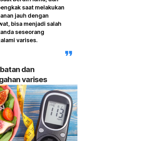
bengkak saat melakukan
lanan jauh dengan
at, bisa menjadi salah
tanda seseorang
lami varises.
batan dan
gahan varises