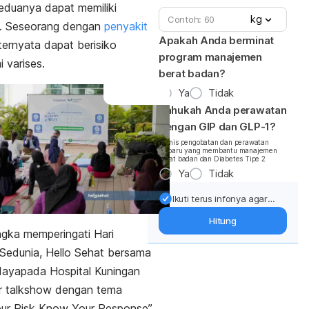
eduanya dapat memiliki
kg
. Seseorang dengan
penyakit
Apakah Anda berminat
ernyata dapat berisiko
program manajemen
 varises.
berat badan?
Ya
Tidak
Tahukah Anda perawatan
dengan GIP dan GLP-1?
*Jenis pengobatan dan perawatan
terbaru yang membantu manajemen
berat badan dan Diabetes Tipe 2
Ya
Tidak
Ikuti terus infonya agar
berat badan terjaga:
Hitung
Dapatkan update dari
gka memperingati Hari
pakar mengenai dukungan
Sedunia, Hello Sehat bersama
dan perawatan berat
badan langsung ke inbox
ayapada Hospital Kuningan
Anda.
r
talkshow
dengan tema
ur Risk Know Your Response
”