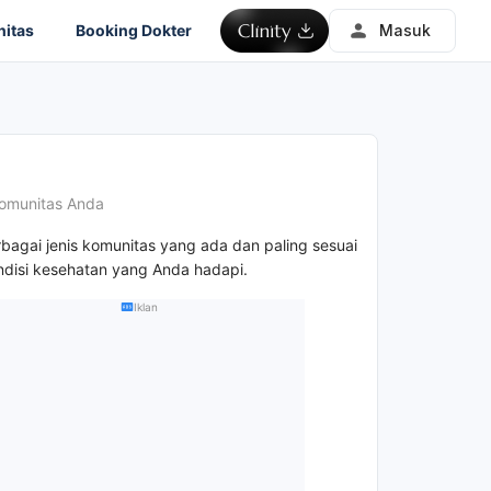
itas
Booking Dokter
Masuk
omunitas Anda
rbagai jenis komunitas yang ada dan paling sesuai
disi kesehatan yang Anda hadapi.
Iklan