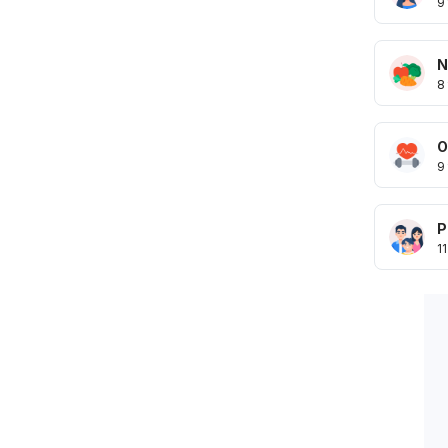
9
N
8
O
9
P
11