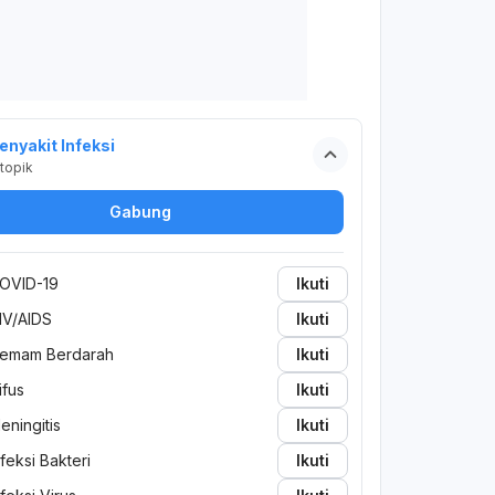
enyakit Infeksi
topik
Gabung
OVID-19
Ikuti
IV/AIDS
Ikuti
emam Berdarah
Ikuti
ifus
Ikuti
eningitis
Ikuti
nfeksi Bakteri
Ikuti