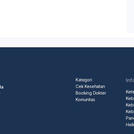
Kategori
Inf
Cek Kesehatan
da
Ket
Booking Dokter
r
Kebi
Komunitas
Kebi
Keb
Pan
Hel