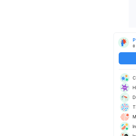
P
8
C
H
D
T
M
I