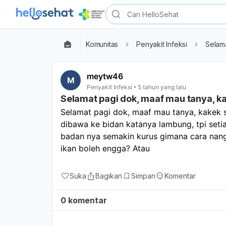
Komunitas
Penyakit Infeksi
Selama
meytw46
M
Penyakit Infeksi
5 tahun yang lalu
Selamat pagi dok, maaf mau tanya, ka
Selamat pagi dok, maaf mau tanya, kakek 
dibawa ke bidan katanya lambung, tpi seti
badan nya semakin kurus gimana cara nang
ikan boleh engga? Atau 
Suka
Bagikan
Simpan
Komentar
0 komentar