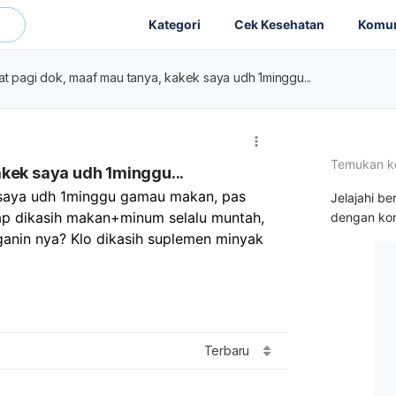
Kategori
Cek Kesehatan
Komun
t pagi dok, maaf mau tanya, kakek saya udh 1minggu...
Temukan k
kek saya udh 1minggu...
saya udh 1minggu gamau makan, pas 
Jelajahi be
ap dikasih makan+minum selalu muntah, 
dengan kon
anin nya? Klo dikasih suplemen minyak 
Terbaru