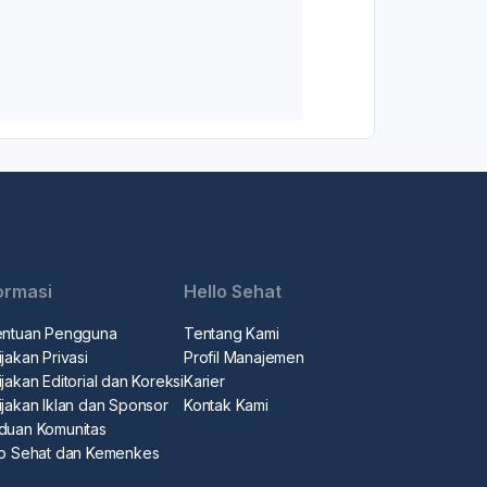
ormasi
Hello Sehat
entuan Pengguna
Tentang Kami
jakan Privasi
Profil Manajemen
jakan Editorial dan Koreksi
Karier
ijakan Iklan dan Sponsor
Kontak Kami
duan Komunitas
lo Sehat dan Kemenkes