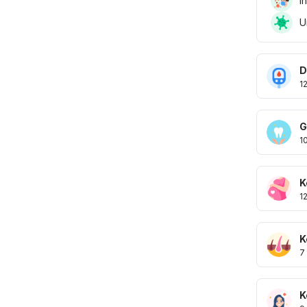
I
U
D
1
G
1
K
1
K
7
K