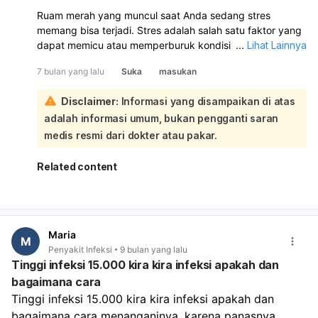
Ruam merah yang muncul saat Anda sedang stres
memang bisa terjadi. Stres adalah salah satu faktor yang
dapat memicu atau memperburuk kondisi ruam kulit:
...
Lihat Lainnya
Meskipun kebanyakan ruam bersifat ringan dan dapat
7 bulan yang lalu
Suka
masukan
hilang sendiri, jika ruam tersebut sering muncul, sangat
mengganggu, atau disertai gejala lain yang
Disclaimer:
Informasi yang disampaikan di atas
mengkhawatirkan, sebaiknya konsultasikan ke dokter
adalah informasi umum, bukan pengganti saran
untuk pemeriksaan lebih lanjut dan penanganan yang
tepat.
medis resmi dari dokter atau pakar.
Related content
Maria
M
Penyakit Infeksi
9 bulan yang lalu
Tinggi infeksi 15.000 kira kira infeksi apakah dan
bagaimana cara
Tinggi infeksi 15.000 kira kira infeksi apakah dan 
bagaimana cara menanganinya, karena panasnya 