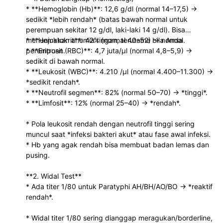
* **Hemoglobin (Hb)**: 12,6 g/dl (normal 14–17,5) →
sedikit *lebih rendah* (batas bawah normal untuk
perempuan sekitar 12 g/dl, laki-laki 14 g/dl). Bisa
menunjukkan anemia ringan, terutama bila Anda
* **Hematokrit**: 42% (normal 40–52) → normal.
perempuan.
* **Eritrosit (RBC)**: 4,7 juta/µl (normal 4,8–5,9) →
sedikit di bawah normal.
* **Leukosit (WBC)**: 4.210 /µl (normal 4.400–11.300) →
*sedikit rendah*.
* **Neutrofil segmen**: 82% (normal 50–70) → *tinggi*.
* **Limfosit**: 12% (normal 25–40) → *rendah*.
* Pola leukosit rendah dengan neutrofil tinggi sering
muncul saat *infeksi bakteri akut* atau fase awal infeksi.
* Hb yang agak rendah bisa membuat badan lemas dan
pusing.
**2. Widal Test**
* Ada titer 1/80 untuk Paratyphi AH/BH/AO/BO → *reaktif
rendah*.
* Widal titer 1/80 sering dianggap meragukan/borderline,