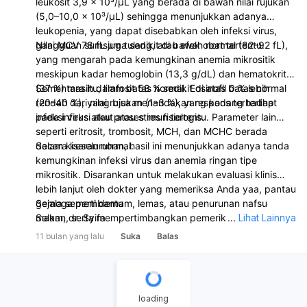
leukosit 3,9 × 10³/µL yang berada di bawah nilai rujukan
(5,0–10,0 × 10³/µL) sehingga menunjukkan adanya
leukopenia, yang dapat disebabkan oleh infeksi virus,
gangguan sumsum tulang, atau efek obat tertentu.
Nilai MCV 78 fL juga sedikit di bawah normal (82–92 fL),
yang mengarah pada kemungkinan anemia mikrositik
meskipun kadar hemoglobin (13,3 g/dL) dan hematokrit
(37 %) masih dalam batas normal. Eosinofil 0 % lebih
Sementara itu, limfosit 58 % sedikit di atas batas normal
rendah dari nilai rujukan (1–3 %), yang kadang terlihat
(20–40 %), yang bisa menandakan respons terhadap
pada infeksi akut atau stres fisiologis.
infeksi virus atau proses imun tertentu. Parameter lain
seperti eritrosit, trombosit, MCH, dan MCHC berada
dalam kisaran normal.
Secara keseluruhan, hasil ini menunjukkan adanya tanda
kemungkinan infeksi virus dan anemia ringan tipe
mikrositik. Disarankan untuk melakukan evaluasi klinis
lebih lanjut oleh dokter yang memeriksa Anda yaa, pantau
gejala seperti demam, lemas, atau penurunan nafsu
Semoga membantu
makan, serta mempertimbangkan pemeriksaan lanjutan
Salam, dr. Syifa
...
Lihat Lainnya
seperti hapusan darah tepi dan penilaian status zat besi
11 bulan yang lalu
Suka
Balas
jika ada keluhan atau riwayat anemia.
loading