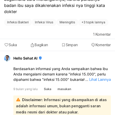
badan ibu saya dikakrenakan infeksi nya tinggi kata 
dokter
Infeksi Bakteri
Infeksi Virus
Meningitis
+
3 topik lainnya
1
Komentar
Suka
Bagikan
Simpan
Komentar
Hello Sehat AI
Berdasarkan informasi yang Anda sampaikan bahwa ibu
Anda mengalami demam karena "infeksi 15.000", perlu
dipahami bahwa "infeksi 15.000" bukanlah nama jenis
...
Lihat Lainnya
infeksi, melainkan kemungkinan besar merujuk pada hasil
9 bulan yang lalu
Suka
masukan
pemeriksaan laboratorium tertentu, seperti jumlah sel
darah putih (leukosit) yang tinggi, yang memang bisa
Disclaimer:
Informasi yang disampaikan di atas
menjadi indikator adanya infeksi dalam tubuh:
adalah informasi umum, bukan pengganti saran
Demam tinggi, seperti yang dialami ibu Anda, adalah
respons alami tubuh dalam melawan infeksi, baik yang
medis resmi dari dokter atau pakar.