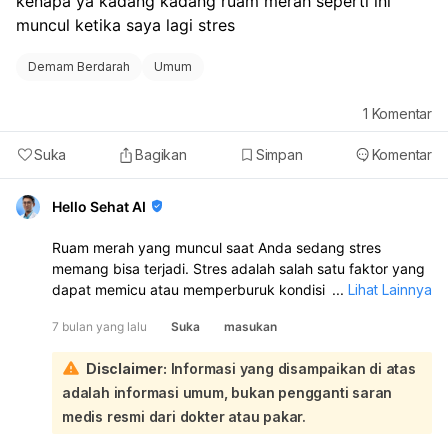
kenapa ya kadang kadang ruam merah seperti ini 
muncul ketika saya lagi stres 
Demam Berdarah
Umum
1
Komentar
Suka
Bagikan
Simpan
Komentar
Hello Sehat AI
Ruam merah yang muncul saat Anda sedang stres
memang bisa terjadi. Stres adalah salah satu faktor yang
dapat memicu atau memperburuk kondisi ruam kulit:
...
Lihat Lainnya
Meskipun kebanyakan ruam bersifat ringan dan dapat
7 bulan yang lalu
Suka
masukan
hilang sendiri, jika ruam tersebut sering muncul, sangat
mengganggu, atau disertai gejala lain yang
Disclaimer:
Informasi yang disampaikan di atas
mengkhawatirkan, sebaiknya konsultasikan ke dokter
adalah informasi umum, bukan pengganti saran
untuk pemeriksaan lebih lanjut dan penanganan yang
tepat.
medis resmi dari dokter atau pakar.