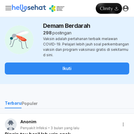
Demam Berdarah
298
postingan
Vaksin adalah pertahanan terbaik melawan
COVID-19. Pelajari lebih jauh soal perkembangan
vaksin dan program vaksinasi gratis di sekitarmu
d sini.
Ikuti
Terbaru
Populer
Anonim
Penyakit Infeksi
3 bulan yang lalu