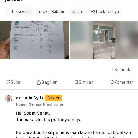
Infeksi Virus
Infeksi Bakteri
Umum
+
2 topik lainnya
1
Komentar
Suka
Bagikan
Simpan
Komentar
dr. Laila Syifa
Dokter
None
General Practitioner
Hai Sobat Sehat,
Terimakasih atas pertanyaannya
Berdasarkan hasil pemeriksaan laboratorium, didapatkan