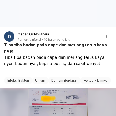
diagnosis. Pengobatan akan disesuaikan dengan
penyebab yang ditemukan, dan pada kasus trombosit
yang sangat rendah, mungkin diperlukan transfusi
trombosit atau penanganan khusus lainnya untuk
mencegah komplikasi serius. Jangan menunda untuk
mencari pertolongan medis karena kondisi ini bisa
Oscar Octavianus
O
memburuk dengan cepat.
Penyakit Infeksi
10 bulan yang lalu
Tiba tiba badan pada cape dan meriang terus kaya
nyeri
Tiba tiba badan pada cape dan meriang terus kaya 
nyeri badan nya , kepala pusing dan sakit denyut 
Infeksi Bakteri
Umum
Demam Berdarah
+
5 topik lainnya