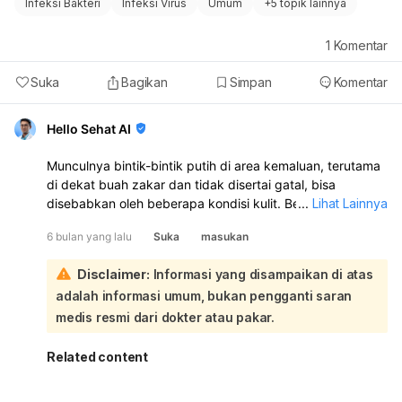
Infeksi Bakteri
Infeksi Virus
Umum
+
5 topik lainnya
1
Komentar
Suka
Bagikan
Simpan
Komentar
Hello Sehat AI
Munculnya bintik-bintik putih di area kemaluan, terutama
di dekat buah zakar dan tidak disertai gatal, bisa
disebabkan oleh beberapa kondisi kulit. Beberapa
...
Lihat Lainnya
kemungkinan penyebabnya antara lain:
6 bulan yang lalu
Suka
masukan
Milia:
Ini adalah benjolan kecil berwarna putih yang
terbentuk ketika sel kulit mati dan keratin
Disclaimer:
Informasi yang disampaikan di atas
terperangkap di bawah permukaan kulit. Milia
adalah informasi umum, bukan pengganti saran
umumnya tidak berbahaya dan seringkali bisa hilang
dengan sendirinya.
medis resmi dari dokter atau pakar.
Pori-pori tersumbat atau komedo:
Mirip dengan
jerawat ringan, pori-pori yang tersumbat oleh sebum
Related content
dan sel kulit mati juga bisa menyebabkan munculnya
benjolan putih kecil.