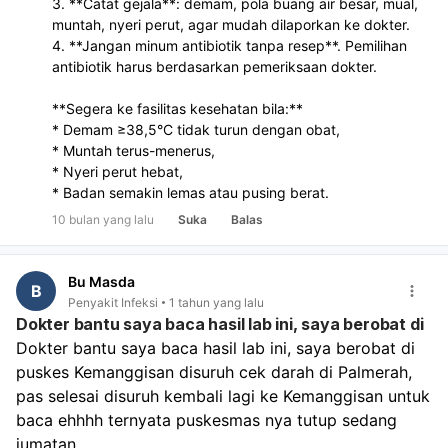
3. **Catat gejala**: demam, pola buang air besar, mual,
muntah, nyeri perut, agar mudah dilaporkan ke dokter.
4. **Jangan minum antibiotik tanpa resep**. Pemilihan
antibiotik harus berdasarkan pemeriksaan dokter.
**Segera ke fasilitas kesehatan bila:**
* Demam ≥38,5°C tidak turun dengan obat,
* Muntah terus-menerus,
* Nyeri perut hebat,
* Badan semakin lemas atau pusing berat.
10 bulan yang lalu
Suka
Balas
Bu Masda
B
Penyakit Infeksi
1 tahun yang lalu
Dokter bantu saya baca hasil lab ini, saya berobat di
Dokter bantu saya baca hasil lab ini, saya berobat di 
puskes Kemanggisan disuruh cek darah di Palmerah, 
pas selesai disuruh kembali lagi ke Kemanggisan untuk 
baca ehhhh ternyata puskesmas nya tutup sedang 
jumatan