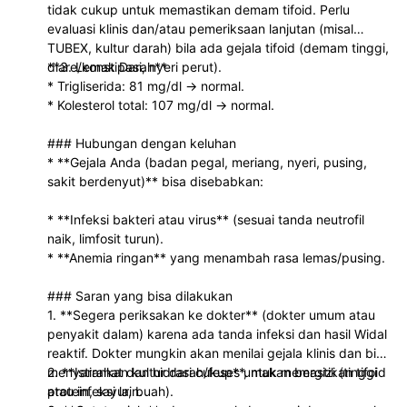
tidak cukup untuk memastikan demam tifoid. Perlu
evaluasi klinis dan/atau pemeriksaan lanjutan (misal
TUBEX, kultur darah) bila ada gejala tifoid (demam tinggi,
diare/konstipasi, nyeri perut).
**3. Lemak Darah**
* Trigliserida: 81 mg/dl → normal.
* Kolesterol total: 107 mg/dl → normal.
### Hubungan dengan keluhan
* **Gejala Anda (badan pegal, meriang, nyeri, pusing,
sakit berdenyut)** bisa disebabkan:
* **Infeksi bakteri atau virus** (sesuai tanda neutrofil
naik, limfosit turun).
* **Anemia ringan** yang menambah rasa lemas/pusing.
### Saran yang bisa dilakukan
1. **Segera periksakan ke dokter** (dokter umum atau
penyakit dalam) karena ada tanda infeksi dan hasil Widal
reaktif. Dokter mungkin akan menilai gejala klinis dan bisa
menyarankan kultur darah/feses untuk memastikan tifoid
2. **Istirahat dan hidrasi cukup**, makan bergizi (tinggi
atau infeksi lain.
protein, sayur, buah).