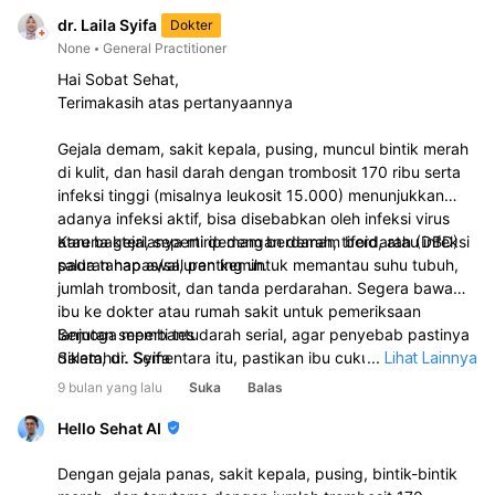
dr. Laila Syifa
Dokter
None
General Practitioner
Hai Sobat Sehat,
Terimakasih atas pertanyaannya
Gejala demam, sakit kepala, pusing, muncul bintik merah
di kulit, dan hasil darah dengan trombosit 170 ribu serta
infeksi tinggi (misalnya leukosit 15.000) menunjukkan
adanya infeksi aktif, bisa disebabkan oleh infeksi virus
atau bakteri, seperti demam berdarah, tifoid, atau infeksi
Karena gejalanya mirip dengan demam berdarah (DBD)
saluran napas/saluran kemih.
pada tahap awal, penting untuk memantau suhu tubuh,
jumlah trombosit, dan tanda perdarahan. Segera bawa
ibu ke dokter atau rumah sakit untuk pemeriksaan
lanjutan seperti tes darah serial, agar penyebab pastinya
Semoga membantu
diketahui. Sementara itu, pastikan ibu cukup istirahat,
Salam, dr. Syifa
...
Lihat Lainnya
banyak minum air putih, dan konsumsi makanan bergizi.
9 bulan yang lalu
Suka
Balas
Jangan mengonsumsi obat tanpa anjuran dokter,
terutama obat yang bisa menurunkan trombosit seperti
Hello Sehat AI
aspirin atau ibuprofen.
Dengan gejala panas, sakit kepala, pusing, bintik-bintik