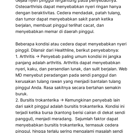
Gejala nyeri pinggul tergantung pada penyebabnya. 
Osteoarthrisis dapat menyebabkan nyeri ringan hanya 
dengan beraktivitas. Cedera mendadak, patah tulang, 
dan tumor dapat menyebabkan sakit parah ketika 
berjalan, membuat pinggul terlihat cacat, dan 
menyebabkan memar di daerah pinggul.
Beberapa kondisi atau cedera dapat menyebabkan nyeri 
pinggil. Dilansir dari Healthline, berikut penyebabnya:
1. Arthritis -> Penyebab paling umum kondisi ini jangka 
panjang adalah arthritis. Arthritis dapat menyebabkan 
nyeri, kaku, dan persendian lunak, dan sulit berjalan. Web 
MD menyebut peradangan pada sendi panggul dan 
kerusakan tulang rawan yang menjadi bantalan tulang 
pinggul Anda. Rasa sakitnya secara bertahan semakin 
buruk. 
2. Bursitis trokanterika -> Kemungkinan penyebab lain 
dari sakit pinggul adalah bursitis trokanterika. Kondisi ini 
terjadi ketika bursa (kantong berisi cairan di dekat sendi 
panggul), menjadi meradang.  Sejumlah faktor dapat 
menyebabkan bursitis trokanterika, termasuk cedera 
pinggul, hingga terlalu sering mengalami masalah sendi 