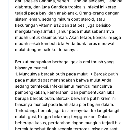
dari spesies Candida, seperti Candida albicans, Candida 
glabrata, dan juga Candida tropicalis.Infeksi ini kerap 
terjadi pada bayi dan anak-anak. Orang-orang dengan 
sistem lemah, sedang minum obat steroid, atau 
kekurangan vitamin B12 dan zat besi juga berisiko 
mengalaminya.Infeksi jamur pada mulut sebenarnya 
mudah untuk disembuhkan. Akan tetapi, kondisi ini juga 
mudah sekali kambuh bila Anda tidak terus merawat 
mulut dengan baik ke depannya.
Berikut merupakan berbagai gejala oral thrush yang 
biasanya muncul.
1. Munculnya bercak putih pada mulut -> Bercak putih 
pada mulut dapat menandakan bahwa mulut Anda 
sedang terinfeksi. Infeksi jamur memicu munculnya 
pembengkakan, kemerahan, dan pembentukan luka 
berupa bercak putih. Bercak berwarna putih krem ini 
biasanya muncul pada lidah atau pipi bagian dalam. 
Terkadang, bercak juga bisa menyebar ke langit-langit 
mulut, gusi, hingga belakang tenggorokan. Dalam 
beberapa kasus, perdarahan ringan mungkin terjadi bila 
bercak tersebut tidak sengaja tergores, misalnya saat 