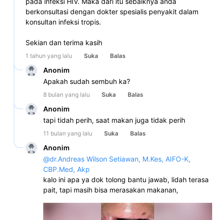
pada infeksi HIV. Maka dari itu sebaiknya anda 
berkonsultasi dengan dokter spesialis penyakit dalam 
konsultan infeksi tropis. 
Sekian dan terima kasih
1 tahun yang lalu
Suka
Balas
Anonim
Apakah sudah sembuh ka?
8 bulan yang lalu
Suka
Balas
Anonim
tapi tidah perih, saat makan juga tidak perih
11 bulan yang lalu
Suka
Balas
Anonim
@
dr.Andreas Wilson Setiawan, M.Kes, AIFO-K, 
CBP.Med, Akp
kalo ini apa ya dok tolong bantu jawab, lidah terasa 
pait, tapi masih bisa merasakan makanan, 