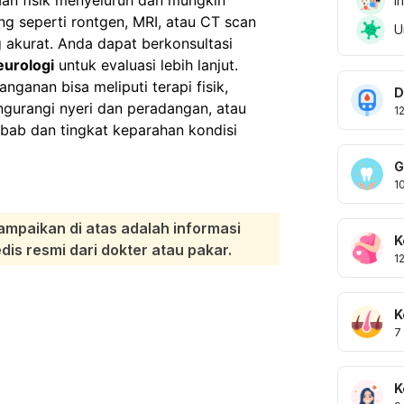
I
 seperti rontgen, MRI, atau CT scan
U
akurat. Anda dapat berkonsultasi
eurologi
untuk evaluasi lebih lanjut.
nganan bisa meliputi terapi fisik,
D
gurangi nyeri dan peradangan, atau
1
ebab dan tingkat keparahan kondisi
G
1
ampaikan di atas adalah informasi
K
s resmi dari dokter atau pakar.
1
K
7
K