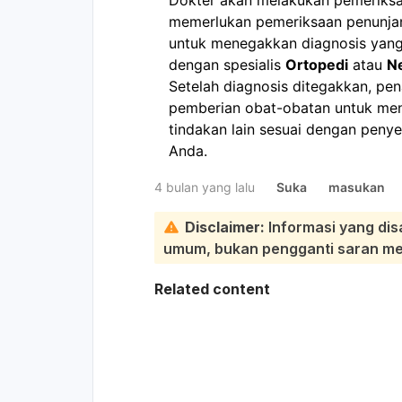
memerlukan pemeriksaan penunjang
untuk menegakkan diagnosis yang 
dengan spesialis
Ortopedi
atau
N
Setelah diagnosis ditegakkan, pena
pemberian obat-obatan untuk men
tindakan lain sesuai dengan peny
Anda.
4 bulan yang lalu
Suka
masukan
Disclaimer:
Informasi yang dis
umum, bukan pengganti saran medi
Related content