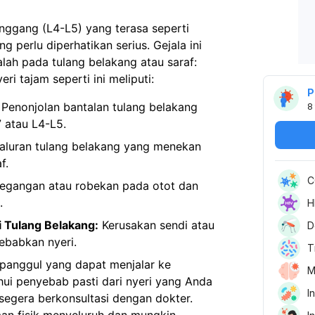
nggang (L4-L5) yang terasa seperti
 perlu diperhatikan serius. Gejala ini
ah pada tulang belakang atau saraf:
 tajam seperti ini meliputi:
P
Penonjolan bantalan tulang belakang
8
 atau L4-L5.
aluran tulang belakang yang menekan
f.
C
egangan atau robekan pada otot dan
.
H
i Tulang Belakang:
Kerusakan sendi atau
D
ebabkan nyeri.
T
panggul yang dapat menjalar ke
M
i penyebab pasti dari nyeri yang Anda
I
segera berkonsultasi dengan dokter.
an fisik menyeluruh dan mungkin