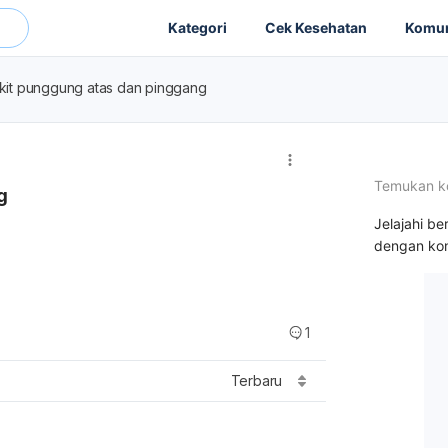
Kategori
Cek Kesehatan
Komun
akit punggung atas dan pinggang
Temukan k
g
Jelajahi be
dengan kon
1
Terbaru