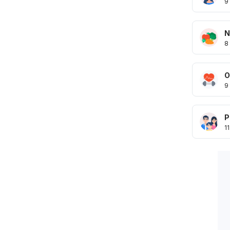
9
N
8
O
9
P
11