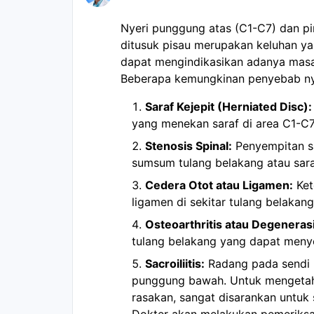
Nyeri punggung atas (C1-C7) dan pi
ditusuk pisau merupakan keluhan yang
dapat mengindikasikan adanya masal
Beberapa kemungkinan penyebab nyeri
Saraf Kejepit (Herniated Disc):
yang menekan saraf di area C1-C7
Stenosis Spinal:
Penyempitan s
sumsum tulang belakang atau sara
Cedera Otot atau Ligamen:
Ket
ligamen di sekitar tulang belakang
Osteoarthritis atau Degeneras
tulang belakang yang dapat meny
Sacroiliitis:
Radang pada sendi 
punggung bawah. Untuk mengetahu
rasakan, sangat disarankan untuk 
Dokter akan melakukan pemeriksa