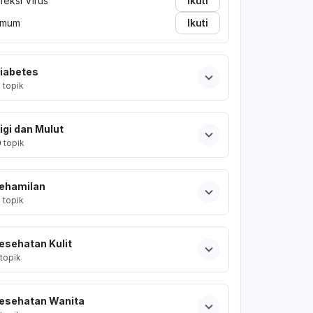
nfeksi Virus
Ikuti
mum
Ikuti
iabetes
2
topik
igi dan Mulut
0
topik
ehamilan
2
topik
esehatan Kulit
topik
esehatan Wanita