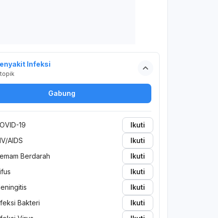
enyakit Infeksi
topik
Gabung
OVID-19
Ikuti
IV/AIDS
Ikuti
emam Berdarah
Ikuti
ifus
Ikuti
eningitis
Ikuti
nfeksi Bakteri
Ikuti