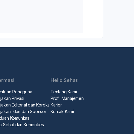
ormasi
Hello Sehat
entuan Pengguna
Tentang Kami
jakan Privasi
Profil Manajemen
jakan Editorial dan Koreksi
Karier
ijakan Iklan dan Sponsor
Kontak Kami
duan Komunitas
lo Sehat dan Kemenkes