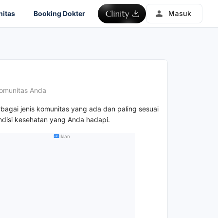
itas
Booking Dokter
Masuk
omunitas Anda
rbagai jenis komunitas yang ada dan paling sesuai
disi kesehatan yang Anda hadapi.
Iklan