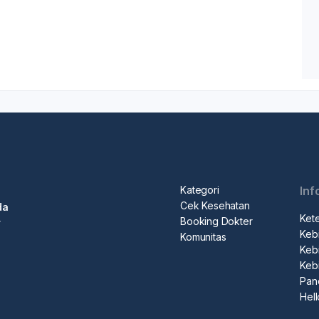
Kategori
Inf
Cek Kesehatan
da
Ket
Booking Dokter
r
Kebi
Komunitas
Kebi
Keb
Pan
Hel