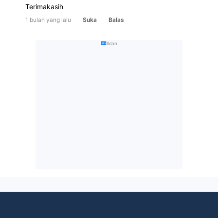
Terimakasih
1 bulan yang lalu
Suka
Balas
Iklan