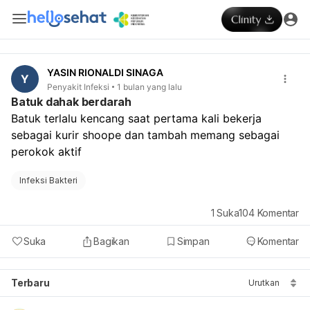
YASIN RIONALDI SINAGA
Y
Penyakit Infeksi
1 bulan yang lalu
Batuk dahak berdarah
Batuk terlalu kencang saat pertama kali bekerja 
sebagai kurir shoope dan tambah memang sebagai 
perokok aktif 
Infeksi Bakteri
1
Suka
104
Komentar
Suka
Bagikan
Simpan
Komentar
Terbaru
Urutkan