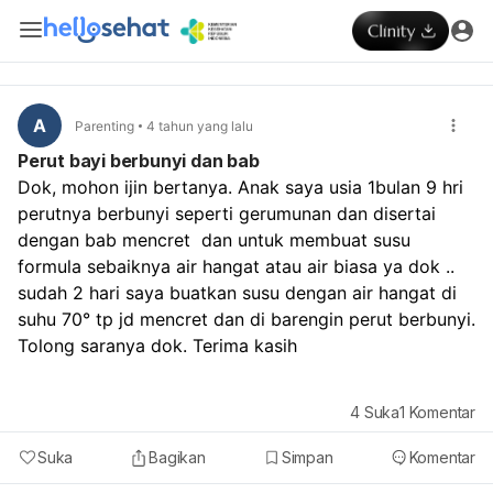
A
Parenting
4 tahun yang lalu
Perut bayi berbunyi dan bab
Dok, mohon ijin bertanya. Anak saya usia 1bulan 9 hri 
perutnya berbunyi seperti gerumunan dan disertai 
dengan bab mencret  dan untuk membuat susu 
formula sebaiknya air hangat atau air biasa ya dok .. 
sudah 2 hari saya buatkan susu dengan air hangat di 
suhu 70° tp jd mencret dan di barengin perut berbunyi. 
Tolong saranya dok. Terima kasih
4
Suka
1
Komentar
Suka
Bagikan
Simpan
Komentar