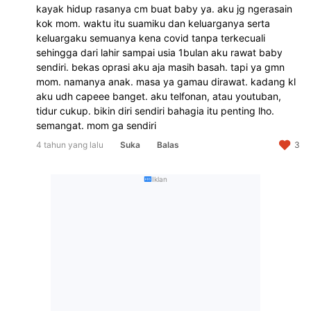
kayak hidup rasanya cm buat baby ya. aku jg ngerasain 
kok mom. waktu itu suamiku dan keluarganya serta 
keluargaku semuanya kena covid tanpa terkecuali 
sehingga dari lahir sampai usia 1bulan aku rawat baby 
sendiri. bekas oprasi aku aja masih basah. tapi ya gmn 
mom. namanya anak. masa ya gamau dirawat. kadang kl 
aku udh capeee banget. aku telfonan, atau youtuban, 
tidur cukup. bikin diri sendiri bahagia itu penting lho. 
semangat. mom ga sendiri
4 tahun yang lalu
Suka
Balas
3
Iklan