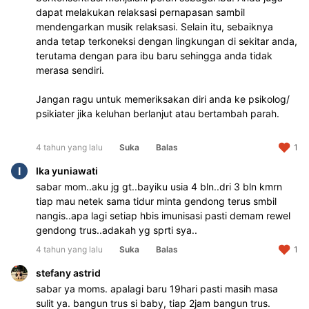
dapat melakukan relaksasi pernapasan sambil 
mendengarkan musik relaksasi. Selain itu, sebaiknya 
anda tetap terkoneksi dengan lingkungan di sekitar anda, 
terutama dengan para ibu baru sehingga anda tidak 
merasa sendiri. 
Jangan ragu untuk memeriksakan diri anda ke psikolog/ 
psikiater jika keluhan berlanjut atau bertambah parah.
4 tahun yang lalu
Suka
Balas
1
I
Ika yuniawati
sabar mom..aku jg gt..bayiku usia 4 bln..dri 3 bln kmrn 
tiap mau netek sama tidur minta gendong terus smbil 
nangis..apa lagi setiap hbis imunisasi pasti demam rewel 
gendong trus..adakah yg sprti sya..
4 tahun yang lalu
Suka
Balas
1
stefany astrid
sabar ya moms. apalagi baru 19hari pasti masih masa 
sulit ya. bangun trus si baby, tiap 2jam bangun trus. 