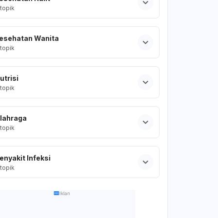
topik
esehatan Wanita
topik
utrisi
topik
lahraga
topik
enyakit Infeksi
topik
Iklan