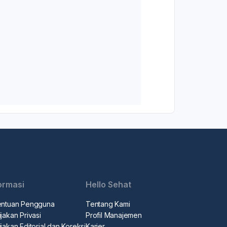
ormasi
Hello Sehat
entuan Pengguna
Tentang Kami
jakan Privasi
Profil Manajemen
jakan Editorial dan Koreksi
Karier