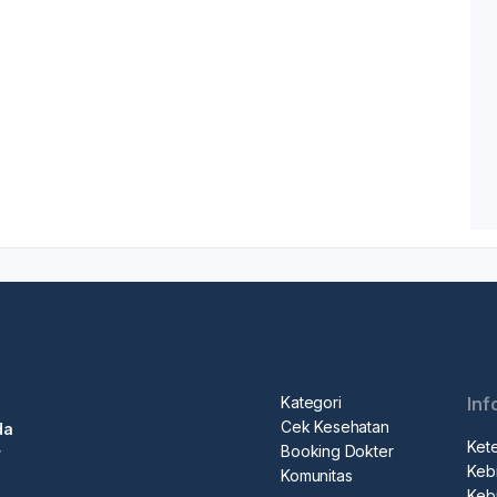
Kategori
Inf
Cek Kesehatan
da
Ket
Booking Dokter
r
Kebi
Komunitas
Kebi