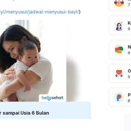
7
ayi/menyusui/jadwal-menyusui-bayi/
) 
K
9
N
8
O
9
P
8
r sampai Usia 6 Bulan