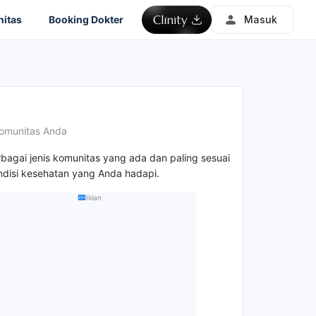
itas
Booking Dokter
Masuk
omunitas Anda
rbagai jenis komunitas yang ada dan paling sesuai
disi kesehatan yang Anda hadapi.
Iklan