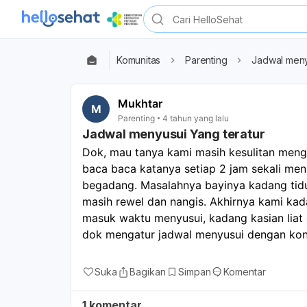
Komunitas
Parenting
Jadwal meny
Mukhtar
M
Parenting
4 tahun yang lalu
Jadwal menyusui Yang teratur
Dok, mau tanya kami masih kesulitan menga
baca baca katanya setiap 2 jam sekali menyu
begadang. Masalahnya bayinya kadang tidur
masih rewel dan nangis. Akhirnya kami ka
masuk waktu menyusui, kadang kasian liat 
dok mengatur jadwal menyusui dengan kond
Suka
Bagikan
Simpan
Komentar
1 komentar