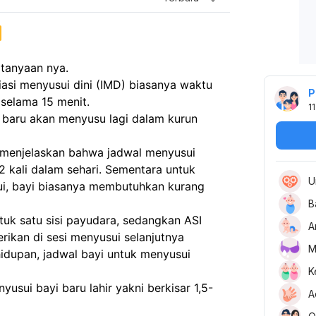
rtanyaan nya. 
iasi menyusui dini (IMD) biasanya waktu 
P
 selama 15 menit.
11
n baru akan menyusu lagi dalam kurun 
) menjelaskan bahwa jadwal menyusui 
12 kali dalam sehari. Sementara untuk 
U
i, bayi biasanya membutuhkan kurang 
B
uk satu sisi payudara, sedangkan ASI 
A
erikan di sesi menyusui selanjutnya
M
dupan, jadwal bayi untuk menyusui 
K
usui bayi baru lahir yakni berkisar 1,5-
A