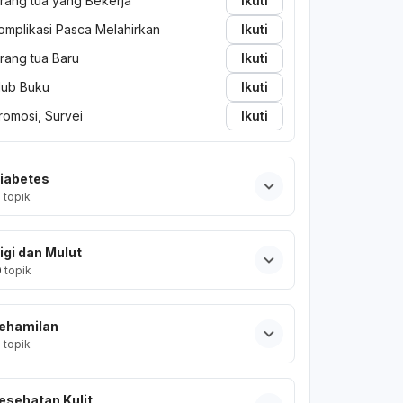
rang tua yang Bekerja
Ikuti
omplikasi Pasca Melahirkan
Ikuti
rang tua Baru
Ikuti
lub Buku
Ikuti
romosi, Survei
Ikuti
iabetes
2
topik
igi dan Mulut
0
topik
ehamilan
2
topik
esehatan Kulit