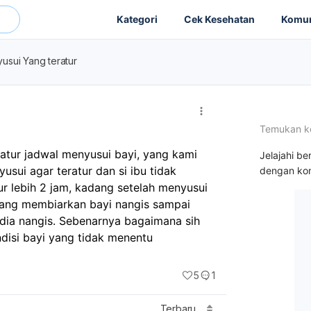
Kategori
Cek Kesehatan
Komun
usui Yang teratur
Temukan k
tur jadwal menyusui bayi, yang kami 
Jelajahi be
sui agar teratur dan si ibu tidak 
dengan kon
 lebih 2 jam, kadang setelah menyusui 
dang membiarkan bayi nangis sampai 
dia nangis. Sebenarnya bagaimana sih 
isi bayi yang tidak menentu
5
1
Terbaru