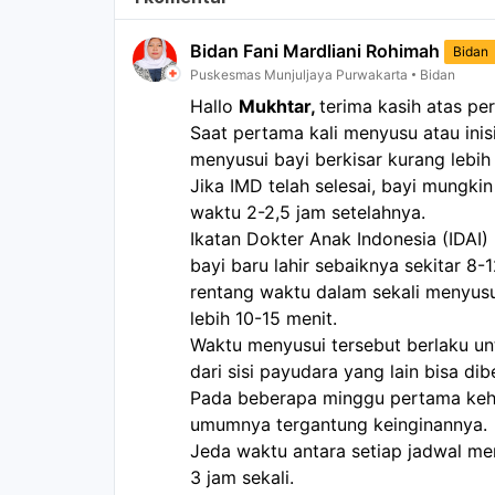
Bidan Fani Mardliani Rohimah
Bidan
Puskesmas Munjuljaya Purwakarta
Bidan
Hallo 
Mukhtar, 
terima kasih atas pe
Saat pertama kali menyusu atau inis
menyusui bayi berkisar kurang lebih
Jika IMD telah selesai, bayi mungki
waktu 2-2,5 jam setelahnya.
Ikatan Dokter Anak Indonesia (IDAI
bayi baru lahir sebaiknya sekitar 8-
rentang waktu dalam sekali menyusu
lebih 10-15 menit.
Waktu menyusui tersebut berlaku unt
dari sisi payudara yang lain bisa dib
Pada beberapa minggu pertama kehi
umumnya tergantung keinginannya.
Jeda waktu antara setiap jadwal meny
3 jam sekali.