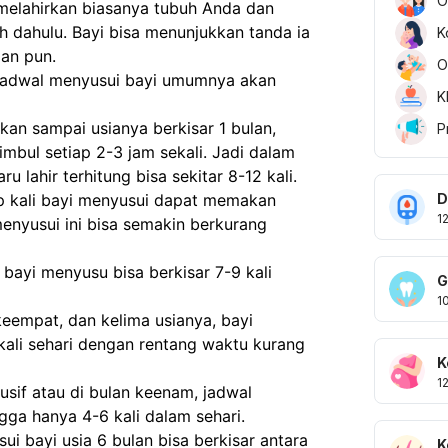
O
 melahirkan biasanya tubuh Anda dan 
h dahulu. Bayi bisa menunjukkan tanda ia 
K
an pun.
O
jadwal menyusui bayi umumnya akan 
K
an sampai usianya berkisar 1 bulan, 
P
mbul setiap 2-3 jam sekali. Jadi dalam 
u lahir terhitung bisa sekitar 8-12 kali.
D
p kali bayi menyusui dapat memakan 
1
nyusui ini bisa semakin berkurang 
bayi menyusu bisa berkisar 7-9 kali 
G
1
eempat, dan kelima usianya, bayi 
ali sehari dengan rentang waktu kurang 
K
1
sif atau di bulan keenam, jadwal 
ga hanya 4-6 kali dalam sehari.
 bayi usia 6 bulan bisa berkisar antara 
K