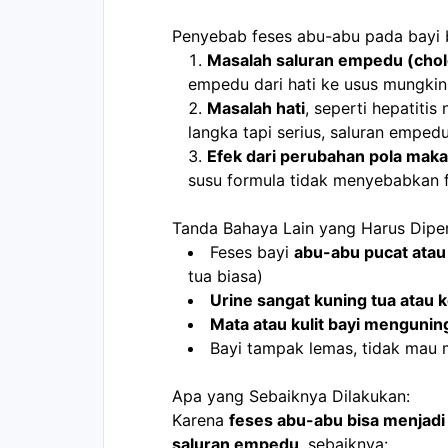
Penyebab feses abu-abu pada bayi 
Masalah saluran empedu (chol
empedu dari hati ke usus mungkin
Masalah hati
, seperti hepatitis
langka tapi serius, saluran emped
Efek dari perubahan pola mak
susu formula tidak menyebabkan f
Tanda Bahaya Lain yang Harus Diper
Feses bayi 
abu-abu pucat atau
tua biasa)
Urine sangat kuning tua atau 
Mata atau kulit bayi mengunin
Bayi tampak lemas, tidak mau 
Apa yang Sebaiknya Dilakukan:
Karena 
feses abu-abu bisa menjadi 
saluran empedu
, sebaiknya: