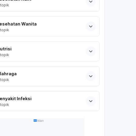
topik
esehatan Wanita
topik
utrisi
topik
lahraga
topik
enyakit Infeksi
topik
Iklan