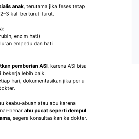
ialis anak
, terutama jika feses tetap 
–3 kali berturut-turut.
a:
irubin, enzim hati)
luran empedu dan hati
utkan pemberian ASI
, karena ASI bisa 
bekerja lebih baik.
tiap hari, dokumentasikan jika perlu 
dokter.
nar-benar 
abu pucat seperti dempul 
 lama
, segera konsultasikan ke dokter.