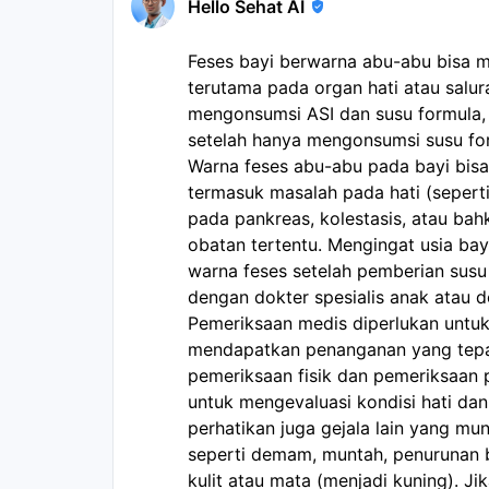
Hello Sehat AI
Feses bayi berwarna abu-abu bisa m
terutama pada organ hati atau salu
mengonsumsi ASI dan susu formula,
setelah hanya mengonsumsi susu for
Warna feses abu-abu pada bayi bisa
termasuk masalah pada hati (seperti 
pada pankreas, kolestasis, atau ba
obatan tertentu. Mengingat usia bay
warna feses setelah pemberian susu
dengan dokter spesialis anak atau do
Pemeriksaan medis diperlukan untu
mendapatkan penanganan yang tepa
pemeriksaan fisik dan pemeriksaan 
untuk mengevaluasi kondisi hati dan
perhatikan juga gejala lain yang mu
seperti demam, muntah, penurunan 
kulit atau mata (menjadi kuning). Ji