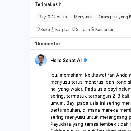
Terimakasih
Bayi 0-12 bulan
Menyusui
Orang tua yang 
Suka
Bagikan
Simpan
Komentar
1 komentar
Hello Sehat AI
Ibu, memahami kekhawatiran Anda me
menyusu terus-menerus, dan kondis
hal yang wajar. Pada usia bayi belu
sering, termasuk terbangun 2-3 kali
umum. Bayi pada usia ini sering me
pertumbuhan, di mana mereka memb
sering menyusu untuk merangsang pr
Payudara yang terasa lembek tidak s
Seiring waktu, tubuh ibu akan meny