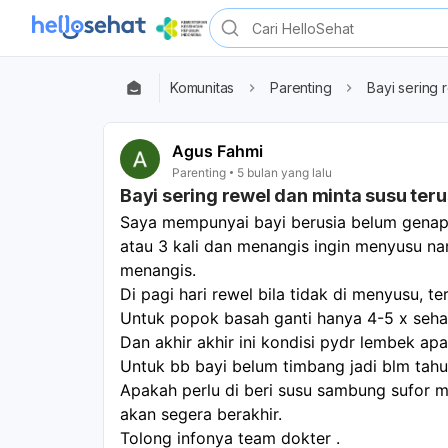
Komunitas
Parenting
Bayi sering 
Agus Fahmi
Parenting
5 bulan yang lalu
Bayi sering rewel dan minta susu teru
Saya mempunyai bayi berusia belum genap 2
atau 3 kali dan menangis ingin menyusu nam
menangis. 
Di pagi hari rewel bila tidak di menyusu, t
Untuk popok basah ganti hanya 4-5 x sehar
Dan akhir akhir ini kondisi pydr lembek ap
Untuk bb bayi belum timbang jadi blm tahu 
Apakah perlu di beri susu sambung sufor me
akan segera berakhir. 
Tolong infonya team dokter .  