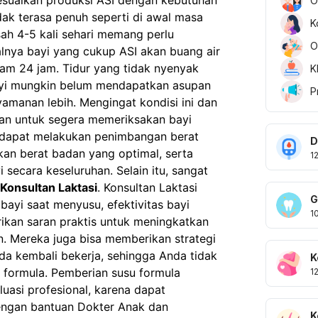
O
dak terasa penuh seperti di awal masa
K
ah 4-5 kali sehari memang perlu
O
ealnya bayi yang cukup ASI akan buang air
alam 24 jam. Tidur yang tidak nyenyak
K
bayi mungkin belum mendapatkan asupan
P
manan lebih. Mengingat kondisi ini dan
kan untuk segera memeriksakan bayi
 dapat melakukan penimbangan berat
D
an berat badan yang optimal, serta
1
 secara keseluruhan. Selain itu, sangat
Konsultan Laktasi
. Konsultan Laktasi
G
ayi saat menyusu, efektivitas bayi
1
ikan saran praktis untuk meningkatkan
n. Mereka juga bisa memberikan strategi
da kembali bekerja, sehingga Anda tidak
K
 formula. Pemberian susu formula
1
luasi profesional, karena dapat
engan bantuan Dokter Anak dan
K