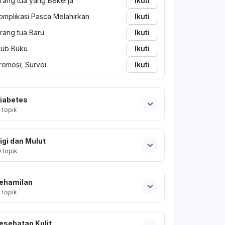
rang tua yang Bekerja
Ikuti
omplikasi Pasca Melahirkan
Ikuti
rang tua Baru
Ikuti
lub Buku
Ikuti
romosi, Survei
Ikuti
iabetes
2
topik
igi dan Mulut
0
topik
ehamilan
2
topik
esehatan Kulit