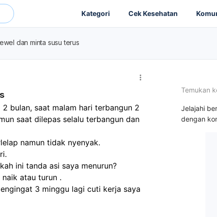
Kategori
Cek Kesehatan
Komun
rewel dan minta susu terus
Temukan k
s
 bulan, saat malam hari terbangun 2 
Jelajahi be
un saat dilepas selalu terbangun dan 
dengan kon
erlelap namun tidak nyenyak. 
i. 
akah ini tanda asi saya menurun? 
naik atau turun . 
ngingat 3 minggu lagi cuti kerja saya 