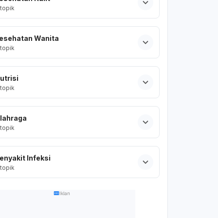
topik
esehatan Wanita
topik
utrisi
topik
lahraga
topik
enyakit Infeksi
topik
Iklan