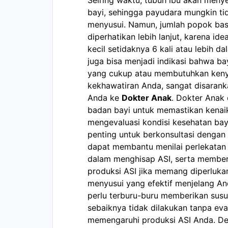
bayi, sehingga payudara mungkin ti
menyusui. Namun, jumlah popok bas
diperhatikan lebih lanjut, karena id
kecil setidaknya 6 kali atau lebih d
juga bisa menjadi indikasi bahwa 
yang cukup atau membutuhkan kenya
kekhawatiran Anda, sangat disaran
Anda ke
Dokter Anak
. Dokter Anak
badan bayi untuk memastikan kenaik
mengevaluasi kondisi kesehatan bayi
penting untuk berkonsultasi dengan
dapat membantu menilai perlekatan b
dalam menghisap ASI, serta member
produksi ASI jika memang diperluka
menyusui yang efektif menjelang An
perlu terburu-buru memberikan susu
sebaiknya tidak dilakukan tanpa eva
memengaruhi produksi ASI Anda. D