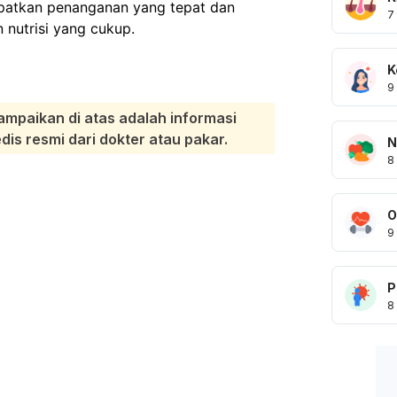
apatkan penanganan yang tepat dan
7
nutrisi yang cukup.
K
9
ampaikan di atas adalah informasi
s resmi dari dokter atau pakar.
N
8
O
9
P
8