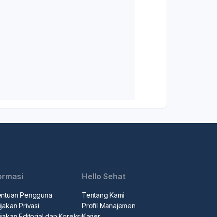
ormasi
Hello Sehat
entuan Pengguna
Tentang Kami
jakan Privasi
Profil Manajemen
jakan Editorial dan Koreksi
Karier