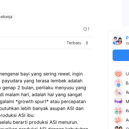
Bekerja
1
P
Terbaru
11
ngenai bayi yang sering rewel, ingin
U
i payudara yang terasa lembek adalah
B
m genap 2 bulan, perilaku menyusu yang
A
 di malam hari, adalah hal yang sangat
ngalami *growth spurt* atau percepatan
M
utuhkan lebih banyak asupan ASI dan
K
oduksi ASI ibu:
A
elalu berarti produksi ASI menurun.
esuaikan produksi ASI dengan kebutuhan