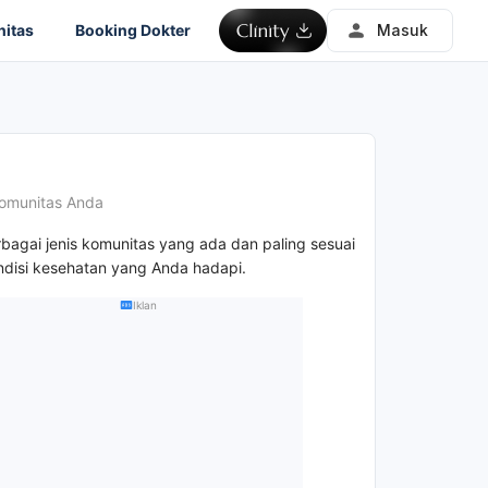
itas
Booking Dokter
Masuk
omunitas Anda
rbagai jenis komunitas yang ada dan paling sesuai
disi kesehatan yang Anda hadapi.
Iklan