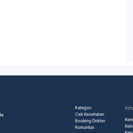
Kategori
Inf
Cek Kesehatan
da
Ket
Booking Dokter
r
Kebi
Komunitas
Kebi