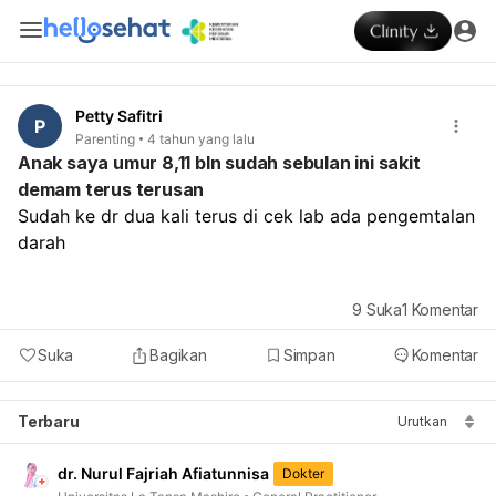
Petty Safitri
P
Parenting
4 tahun yang lalu
Anak saya umur 8,11 bln sudah sebulan ini sakit
demam terus terusan
Sudah ke dr dua kali terus di cek lab ada pengemtalan 
darah
9
Suka
1
Komentar
Suka
Bagikan
Simpan
Komentar
Terbaru
Urutkan
dr. Nurul Fajriah Afiatunnisa
Dokter
Universitas La Tansa Mashiro
General Practitioner