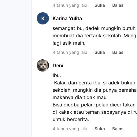
4 tahun yang lalu
Suka
Balas
K
Karina Yulita
semangat bu, dedek mungkin butuh do
membuat dia tertarik sekolah. Mungk
lagi asik main.
4 tahun yang lalu
Suka
Balas
Deni
Ibu. 
 Kalau dari cerita ibu, si adek bukan tidak mau belajar tapi tidak mau 
sekolah, mungkin dia punya pemaham
makanya dia tidak mau. 
Bisa dicoba pelan-pelan diceritakan
di kakak atau teman sebayanya di r
untuk bercerita. 
4 tahun yang lalu
Suka
Balas