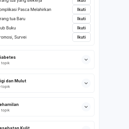
rang tua yang Bekerja
Ikuti
omplikasi Pasca Melahirkan
Ikuti
rang tua Baru
Ikuti
lub Buku
Ikuti
romosi, Survei
Ikuti
iabetes
2
topik
igi dan Mulut
0
topik
ehamilan
2
topik
esehatan Kulit