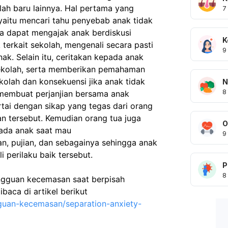
lah baru lainnya. Hal pertama yang
7
yaitu mencari tahu penyebab anak tidak 
a dapat mengajak anak berdiskusi 
K
terkait sekolah, mengenali secara pasti 
9
k. Selain itu, ceritakan kepada anak 
sekolah, serta memberikan pemahaman 
kolah dan konsekuensi jika anak tidak 
N
8
membuat perjanjian bersama anak 
tai dengan sikap yang tegas dari orang 
an tersebut. Kemudian orang tua juga 
O
ada anak saat mau
9
an, pujian, dan sebagainya sehingga anak 
 perilaku baik tersebut.
P
8
angguan kecemasan saat berpisah 
) bisa dibaca di artikel berikut 
gguan-kecemasan/separation-anxiety-