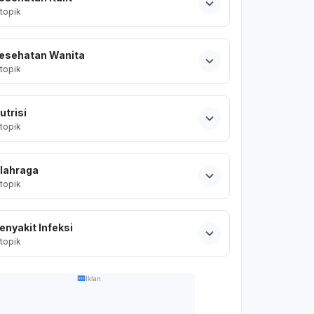
topik
esehatan Wanita
topik
utrisi
topik
lahraga
topik
enyakit Infeksi
topik
Iklan