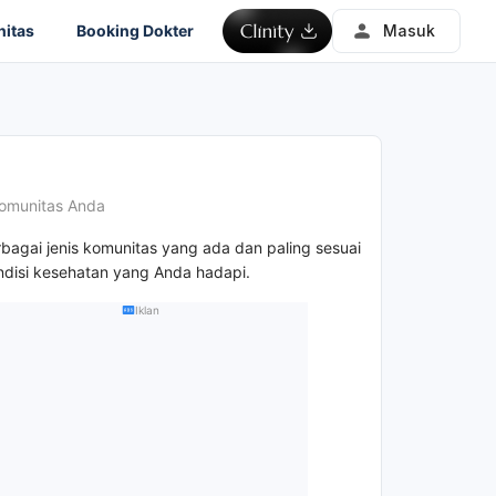
itas
Booking Dokter
Masuk
omunitas Anda
rbagai jenis komunitas yang ada dan paling sesuai
disi kesehatan yang Anda hadapi.
Iklan