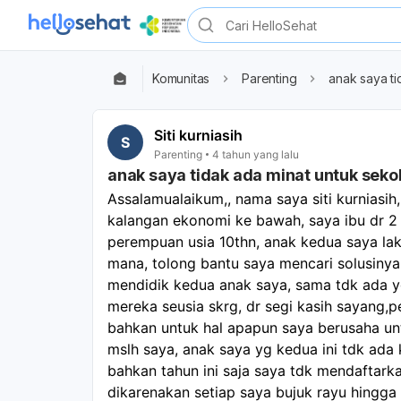
Komunitas
Parenting
anak saya ti
Siti kurniasih
S
Parenting
4 tahun yang lalu
anak saya tidak ada minat untuk seko
Assalamualaikum,, nama saya siti kurniasih
kalangan ekonomi ke bawah, saya ibu dr 2 
perempuan usia 10thn, anak kedua saya laki 
mana, tolong bantu saya mencari solusinya
mendidik kedua anak saya, sama tdk ada yg
mereka seusia skrg, dr segi kasih sayang,p
bahkan untuk hal apapun saya berusaha untu
mslh saya, anak saya yg kedua ini tdk ad
bahkan tahun ini saja saya tdk mendaftark
dikarenakan setiap saya bujuk rayu hingga 