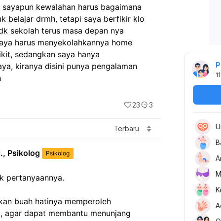
 sayapun kewalahan harus bagaimana 
k belajar drmh, tetapi saya berfikir klo 
tdk sekolah terus masa depan nya 
saya harus menyekolahkannya home 
ikit, sedangkan saya hanya 
P
a, kiranya disini punya pengalaman 
11
h
23
3
U
Terbaru
B
., Psikolog
Psikolog
A
M
tuk pertanyaannya.
K
kan buah hatinya memperoleh 
A
, agar dapat membantu menunjang 