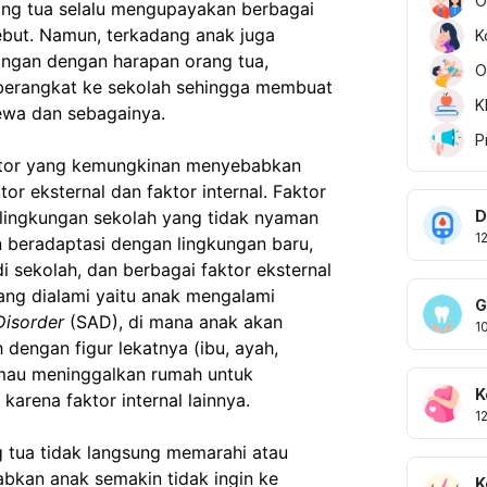
O
ng tua selalu mengupayakan berbagai 
but. Namun, terkadang anak juga 
K
ngan dengan harapan orang tua, 
O
berangkat ke sekolah sehingga membuat 
K
ewa dan sebagainya.
P
ktor yang kemungkinan menyebabkan 
or eksternal dan faktor internal. Faktor 
D
 lingkungan sekolah yang tidak nyaman 
1
 beradaptasi dengan lingkungan baru, 
sekolah, dan berbagai faktor eksternal 
ang dialami yaitu anak mengalami 
G
Disorder
 (SAD), di mana anak akan 
1
engan figur lekatnya (ibu, ayah, 
 mau meninggalkan rumah untuk 
K
karena faktor internal lainnya. 
1
 tua tidak langsung memarahi atau 
kan anak semakin tidak ingin ke 
K