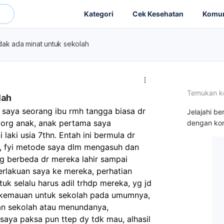
Kategori
Cek Kesehatan
Komun
dak ada minat untuk sekolah
Temukan k
lah
, saya seorang ibu rmh tangga biasa dr 
Jelajahi be
org anak, anak pertama saya 
dengan kon
laki usia 7thn. Entah ini bermula dr 
, fyi metode saya dlm mengasuh dan 
 berbeda dr mereka lahir sampai 
erlakuan saya ke mereka, perhatian 
k selalu harus adil trhdp mereka, yg jd 
a kemauan untuk sekolah pada umumnya, 
an sekolah atau menundanya, 
saya paksa pun ttep dy tdk mau, alhasil 