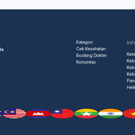
Kategori
Inf
Cek Kesehatan
da
Ket
Booking Dokter
r
Kebi
Komunitas
Kebi
Keb
Pan
Hel