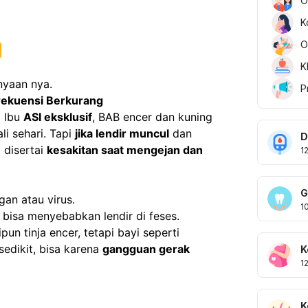
O
K
O
K
nyaan nya.
P
Frekuensi Berkurang
 Ibu 
ASI eksklusif
, BAB encer dan kuning 
i sehari. Tapi 
jika lendir muncul
 dan 
D
disertai 
kesakitan saat mengejan dan 
1
G
ngan atau virus.
1
– bisa menyebabkan lendir di feses.
pun tinja encer, tetapi bayi seperti 
edikit, bisa karena 
gangguan gerak 
K
1
K