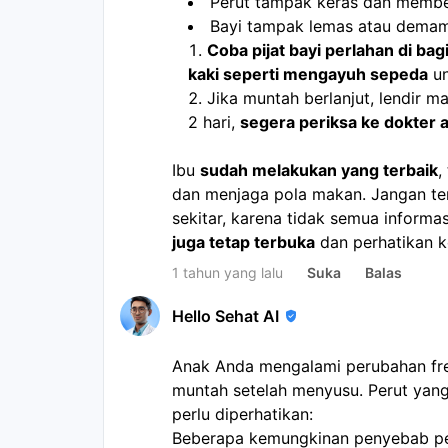
Perut tampak keras dan membe
Bayi tampak lemas atau dema
Coba pijat bayi perlahan di bag
kaki seperti mengayuh sepeda
 u
Jika muntah berlanjut, lendir m
2 hari, 
segera periksa ke dokter 
Ibu 
sudah melakukan yang terbaik
,
dan menjaga pola makan. Jangan ter
juga tetap terbuka
 dan perhatikan ko
1 tahun yang lalu
Suka
Balas
Hello Sehat AI
Anak Anda mengalami perubahan frek
muntah setelah menyusu. Perut yan
perlu diperhatikan:
Beberapa kemungkinan penyebab pe