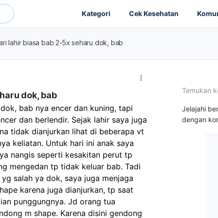
Kategori
Cek Kesehatan
Komun
ri lahir biasa bab 2-5x seharu dok, bab
Temukan k
eharu dok, bab
dok, bab nya encer dan kuning, tapi 
Jelajahi be
cer dan berlendir. Sejak lahir saya juga 
dengan kon
 tidak dianjurkan lihat di beberapa vt 
a keliatan. Untuk hari ini anak saya 
a nangis seperti kesakitan perut tp 
ng mengedan tp tidak keluar bab. Tadi 
 yg salah ya dok, saya juga menjaga 
pe karena juga dianjurkan, tp saat 
gian punggungnya. Jd orang tua 
dong m shape. Karena disini gendong 