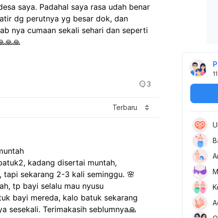
sa saya. Padahal saya rasa udah benar 
ir dg perutnya yg besar dok, dan 
b nya cumaan sekali sehari dan seperti 
🙏🙏🙏
P
11
3
Terbaru
U
B
 muntah
A
batuk2, kadang disertai muntah,
M
 tapi sekarang 2-3 kali seminggu. 🌸
h, tp bayi selalu mau nyusu
K
tuk bayi mereda, kalo batuk sekarang 
A
ya sesekali. Terimakasih seblumnya🙏