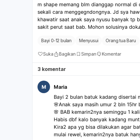
m shape memang blm dianggap normal di de
sekali cara menggegndongnya. Jd sya hawat
khawatir saat anak saya nyusu banyak tp ba
sakit perut saat bab. Mohon solusinya dok
Bayi 0-12 bulan
Menyusui
Orang tua Baru
Suka
Bagikan
Simpan
Komentar
3 komentar
M
Maria
Bayi 2 bulan batuk kadang disertai
🌸Anak saya masih umur 2 bln 15hr 
🌸 BAB kemarin2nya seminggu 1 kali,
Habis dbf kalo banyak kadang munta
Kira2 apa yg bisa dilakukan agar ba
mulai rewel, kemarin2nya batuk han