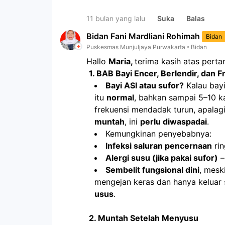
11 bulan yang lalu
Suka
Balas
Bidan Fani Mardliani Rohimah
Bidan
Puskesmas Munjuljaya Purwakarta
Bidan
Hallo 
Maria, 
terima kasih atas perta
1. BAB Bayi Encer, Berlendir, dan 
Bayi ASI atau sufor?
 Kalau bayi
itu 
normal
, bahkan sampai 5–10 kal
frekuensi mendadak turun, apalagi 
muntah
, ini 
perlu diwaspadai
.
Kemungkinan penyebabnya:
Infeksi saluran pencernaan
 ri
Alergi susu (jika pakai sufor)
 
Sembelit fungsional dini
, meski
mengejan keras dan hanya keluar s
usus
.
2. Muntah Setelah Menyusu