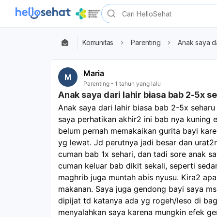
Komunitas
Parenting
Anak saya da
Maria
M
Parenting
1 tahun yang lalu
Anak saya dari lahir biasa bab 2-5x s
Anak saya dari lahir biasa bab 2-5x seharu 
saya perhatikan akhir2 ini bab nya kuning en
belum pernah memakaikan gurita bayi karena
yg lewat. Jd perutnya jadi besar dan urat2ny
cuman bab 1x sehari, dan tadi sore anak say
cuman keluar bab dikit sekali, seperti seda
maghrib juga muntah abis nyusu. Kira2 apa
makanan. Saya juga gendong bayi saya msha
dipijat td katanya ada yg rogeh/leso di ba
menyalahkan saya karena mungkin efek gen