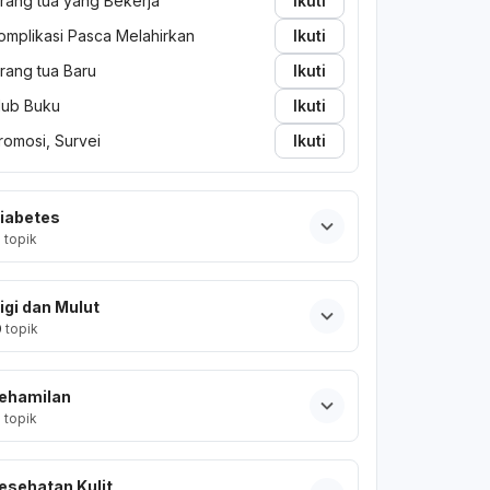
rang tua yang Bekerja
Ikuti
omplikasi Pasca Melahirkan
Ikuti
rang tua Baru
Ikuti
lub Buku
Ikuti
romosi, Survei
Ikuti
iabetes
2
topik
igi dan Mulut
0
topik
ehamilan
2
topik
esehatan Kulit