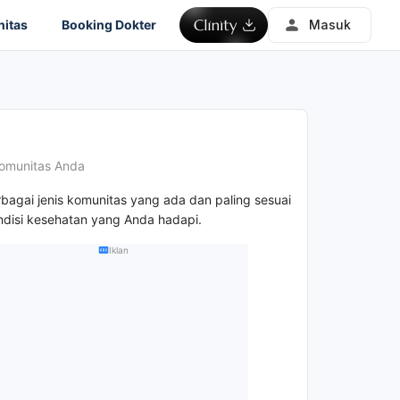
itas
Booking Dokter
Masuk
omunitas Anda
rbagai jenis komunitas yang ada dan paling sesuai
disi kesehatan yang Anda hadapi.
Iklan