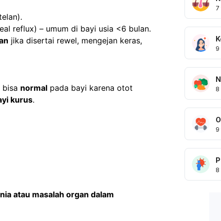
7
elan).
al reflux) – umum di bayi usia <6 bulan.
K
an
 jika disertai rewel, mengejan keras, 
9
N
 bisa 
normal
 pada bayi karena otot 
8
ayi kurus
.
O
9
P
8
nia atau masalah organ dalam