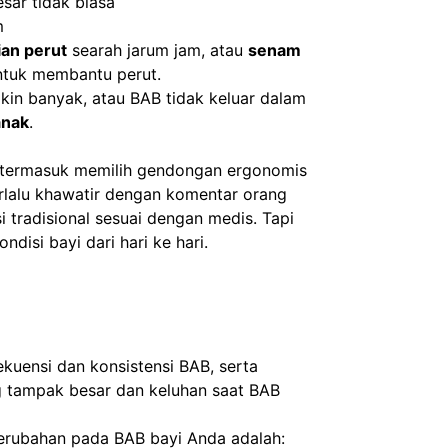
sar tidak biasa
m
ian perut
 searah jarum jam, atau 
senam 
ntuk membantu perut.
akin banyak, atau BAB tidak keluar dalam 
anak
.
 termasuk memilih gendongan ergonomis 
lalu khawatir dengan komentar orang 
sekitar, karena tidak semua informasi tradisional sesuai dengan medis. Tapi 
ndisi bayi dari hari ke hari.
uensi dan konsistensi BAB, serta
g tampak besar dan keluhan saat BAB
rubahan pada BAB bayi Anda adalah: