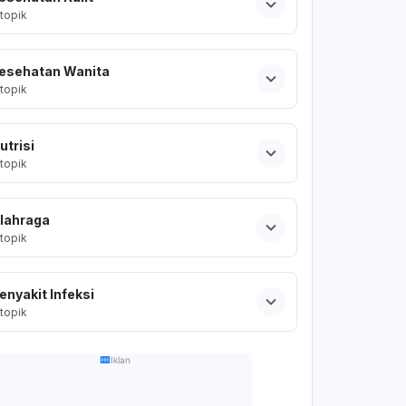
topik
esehatan Wanita
topik
utrisi
topik
lahraga
topik
enyakit Infeksi
topik
Iklan