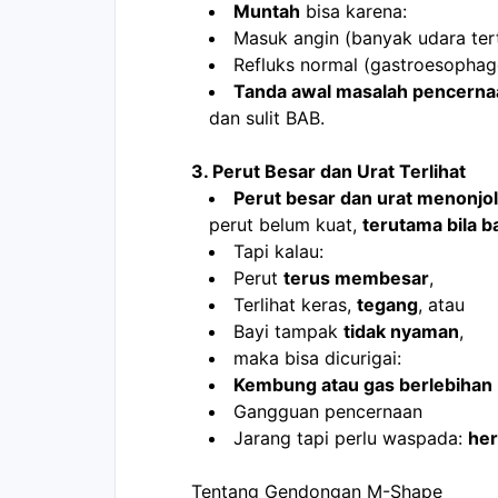
Muntah
 bisa karena:
Masuk angin (banyak udara tert
Refluks normal (gastroesophage
Tanda awal masalah pencerna
dan sulit BAB.
3. Perut Besar dan Urat Terlihat
Perut besar dan urat menonjol
perut belum kuat, 
terutama bila b
Tapi kalau:
Perut 
terus membesar
,
Terlihat keras, 
tegang
, atau
Bayi tampak 
tidak nyaman
,
maka bisa dicurigai:
Kembung atau gas berlebihan
Gangguan pencernaan
Jarang tapi perlu waspada: 
her
Tentang Gendongan M-Shape