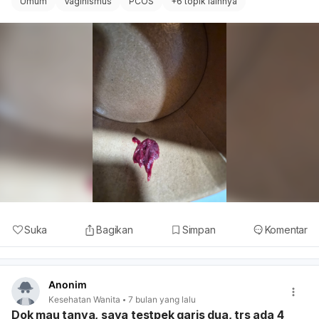
Umum
Vaginismus
PCOS
+
6 topik lainnya
Suka
Bagikan
Simpan
Komentar
Anonim
Kesehatan Wanita
7 bulan yang lalu
Dok mau tanya, saya testpek garis dua, trs ada 4