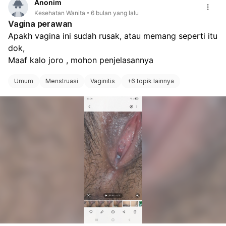
Anonim
yang utuh. Jadi, ya, selaput dara bisa robek tanpa
Kesehatan Wanita
6 bulan yang lalu
disadari dan tanpa adanya aktivitas seksual. Secara
Vagina perawan
medis, selaput dara yang robek tidak dapat kembali
Apakh vagina ini sudah rusak, atau memang seperti itu 
seperti semula.
dok,
Maaf kalo joro , mohon penjelasannya
Umum
Menstruasi
Vaginitis
+
6 topik lainnya