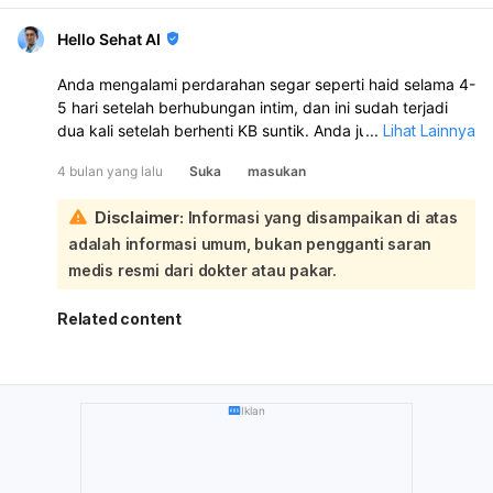
Hello Sehat AI
Anda mengalami perdarahan segar seperti haid selama 4-
5 hari setelah berhubungan intim, dan ini sudah terjadi
dua kali setelah berhenti KB suntik. Anda juga memiliki
...
Lihat Lainnya
riwayat haid tidak teratur dan memanjang saat
4 bulan yang lalu
Suka
masukan
menggunakan KB suntik, serta masih tidak teratur setelah
berhenti:
Disclaimer:
Informasi yang disampaikan di atas
Kondisi ini perlu diperiksakan lebih lanjut. Perdarahan
adalah informasi umum, bukan pengganti saran
setelah berhubungan intim bisa disebabkan oleh
beberapa hal, antara lain:
medis resmi dari dokter atau pakar.
Penyesuaian Hormonal:
Mengingat riwayat
penggunaan KB suntik yang dapat menyebabkan
Related content
ketidakseimbangan hormon dan membutuhkan waktu
6-10 bulan untuk siklus haid kembali normal,
perdarahan yang Anda alami bisa jadi masih terkait
dengan fluktuasi hormon pasca-KB.
Iklan
Iritasi atau Trauma Ringan:
Terkadang, hubungan
intim dapat menyebabkan iritasi atau trauma ringan
pada leher rahim atau dinding vagina, terutama jika