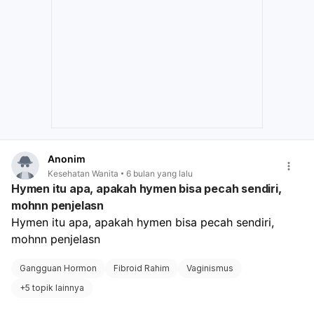
kondisi vagina kurang lembap.
Kondisi Lain pada Organ Reproduksi:
Ada
kemungkinan kondisi seperti polip pada leher rahim
atau rahim, ektropion serviks (selaput lendir leher rahim
yang tumbuh keluar), atau bahkan infeksi yang dapat
menyebabkan perdarahan setelah berhubungan.
Karena perdarahan yang Anda alami cukup banyak
(seperti haid) dan berulang, serta ada riwayat
ketidakaturan haid yang panjang, sangat disarankan
untuk segera berkonsultasi dengan dokter spesialis
kandungan dan kebidanan. Dokter akan melakukan
Anonim
pemeriksaan fisik, termasuk pemeriksaan panggul, dan
Kesehatan Wanita
6 bulan yang lalu
mungkin menyarankan pemeriksaan penunjang seperti
Hymen itu apa, apakah hymen bisa pecah sendiri,
USG atau tes hormon untuk mengetahui penyebab
mohnn penjelasn
pasti dan memberikan penanganan yang tepat.
Hymen itu apa, apakah hymen bisa pecah sendiri, 
mohnn penjelasn
Gangguan Hormon
Fibroid Rahim
Vaginismus
+
5 topik lainnya