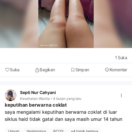
1
Suka
Suka
Bagikan
Simpan
Komentar
Septi Nur Cahyani
Kesehatan Wanita
4 bulan yang lalu
keputihan berwarna coklat
saya mengalami keputihan berwarna coklat di luar 
siklus haid tidak gatal dan saya masih umur 14 tahun
Umum
Vaginismus
PCOS
+
4 topik lainnya