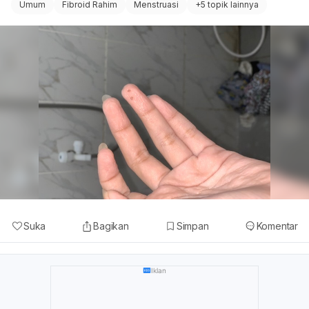
Umum
Fibroid Rahim
Menstruasi
+
5 topik lainnya
Suka
Bagikan
Simpan
Komentar
Iklan