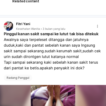
lebih lanjut. Beberapa kondisi yang bisa menyebabkan
Related content
gejala seperti ini antara lain ketidakseimbangan hormon,
endometriosis, fibroid rahim, sindrom ovarium polikistik
(PCOS), atau masalah kesehatan lainnya. Pemeriksaan
oleh dokter spesialis kebidanan dan kandungan akan
Fitri Yani
membantu menentukan penyebab pasti dari keluhan
Kesehatan Wanita
3 bulan yang lalu
Anda dan memberikan penanganan yang tepat.
Pinggul kanan sakit sampai ke lutut tak bisa ditekuk
Awalnya saya terpeleset ditangga dan jatuhnya 
duduk,kaki dan pantat sebelah kanan saya lngsung 
sakit sampai sekarang.sudah kerumah sakit,sudah cek 
urin sudah dirontgen lutut katanya normal
Tapi sampai sekarang kaki sebelah kanan sakit terus 
dari pantat ke betis.apakah penyakit ini dok?
Radang Panggul