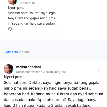
2 bulan lalu
Nyeri pms
Selamat sore Dokter, saya ingin
tanya tentang gejala mirip pms
ini sedangkan haid saya sudah
berlalu beberapa hari. Kadang
1
muncul kram dan nyeri sebelum
dan sesudah haid. Apakah
normal? Saya juga hanya haid 3
hari itupun kadang 2 bulan sekali
Terbaru
Populer
kadang sebulan sekali dok.
Apakah sy harus periksa?
melisa septiani
Kesehatan Wanita
2 bulan yang lalu
Nyeri pms
Selamat sore Dokter, saya ingin tanya tentang gejala 
mirip pms ini sedangkan haid saya sudah berlalu 
beberapa hari. Kadang muncul kram dan nyeri sebelum 
dan sesudah haid. Apakah normal? Saya juga hanya 
haid 3 hari itupun kadang 2 bulan sekali kadang 