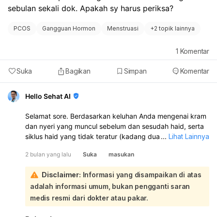
sebulan sekali dok. Apakah sy harus periksa?
PCOS
Gangguan Hormon
Menstruasi
+
2 topik lainnya
1
Komentar
Suka
Bagikan
Simpan
Komentar
Hello Sehat AI
Selamat sore. Berdasarkan keluhan Anda mengenai kram
dan nyeri yang muncul sebelum dan sesudah haid, serta
siklus haid yang tidak teratur (kadang dua bulan sekali,
...
Lihat Lainnya
kadang sebulan sekali), kondisi ini tidak termasuk normal
2 bulan yang lalu
Suka
masukan
dan sebaiknya Anda memeriksakan diri ke dokter:
Siklus haid yang tidak teratur setiap bulan, seperti yang
Disclaimer:
Informasi yang disampaikan di atas
Anda alami, dapat menjadi tanda adanya masalah
adalah informasi umum, bukan pengganti saran
kesehatan. Meskipun durasi haid 3 hari masih dalam
rentang normal, ketidakteraturan siklus dan nyeri yang
medis resmi dari dokter atau pakar.
muncul di luar waktu haid biasa memerlukan perhatian