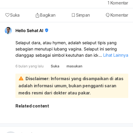
1
Komentar
Suka
Bagikan
Simpan
Komentar
Hello Sehat AI
Selaput dara, atau hymen, adalah selaput tipis yang
sebagian menutupi lubang vagina. Selaput ini sering
dianggap sebagai simbol keutuhan dan identitas pada
...
Lihat Lainnya
wanita:
6 bulan yang lalu
Suka
masukan
Mengenai apakah selaput dara bisa pecah sendiri, perlu
dipahami bahwa selaput dara bisa robek karena berbagai
Disclaimer:
Informasi yang disampaikan di atas
aktivitas non-seksual, seperti olahraga berat,
adalah informasi umum, bukan pengganti saran
penggunaan tampon, atau bahkan cedera. Banyak
wanita bahkan tidak menyadari selaput dara mereka
medis resmi dari dokter atau pakar.
robek. Selain itu, tidak semua wanita mengalami
perdarahan saat berhubungan intim pertama kali, yang
Related content
menunjukkan bahwa kondisi selaput dara sangat
bervariasi antar individu; ada yang sangat elastis, ada
yang sudah memiliki lubang alami yang besar, atau
bahkan ada yang secara alami tidak memiliki selaput dara