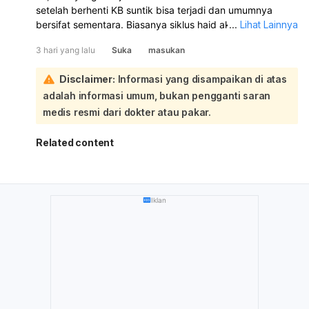
setelah berhenti KB suntik bisa terjadi dan umumnya
bersifat sementara. Biasanya siklus haid akan kembali
...
Lihat Lainnya
normal dalam 6–10 bulan setelah suntikan terakhir:
3 hari yang lalu
Suka
masukan
Untuk membantu haid lebih lancar, Anda bisa menjaga
berat badan ideal, rutin olahraga, makan bergizi,
Disclaimer:
Informasi yang disampaikan di atas
mengontrol stres, dan tidur cukup. Bila perlu, periksa ke
adalah informasi umum, bukan pengganti saran
dokter untuk memastikan tidak ada penyebab lain seperti
gangguan hormon, PCOS, tiroid, atau miom. Karena Anda
medis resmi dari dokter atau pakar.
sudah sampai 16 hari haid tidak berhenti, sebaiknya
periksa ke dokter kandungan/penyakit dalam, apalagi
Related content
jika darahnya banyak, ada pusing, lemas, nyeri hebat,
atau keluar gumpalan.
Iklan