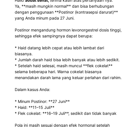
Hallo
Sobat sehat,
terima kasih atas pertanyaan nya.
Ya, **masih mungkin normal** dan bisa berhubungan
dengan penggunaan **Postinor (kontrasepsi darurat)**
yang Anda minum pada 27 Juni.
Postinor mengandung hormon levonorgestrel dosis tinggi,
sehingga efek sampingnya dapat berupa:
* Haid datang lebih cepat atau lebih lambat dari
biasanya.
* Jumlah darah haid bisa lebih banyak atau lebih sedikit.
* Setelah haid selesai, masih muncul **flek cokelat**
selama beberapa hari. Warna cokelat biasanya
menandakan darah lama yang keluar perlahan dari rahim.
Dalam kasus Anda:
* Minum Postinor: **27 Juni**
* Haid: **11–15 Juli**
* Flek cokelat: **16–19 Juli**, sedikit dan tidak banyak
Pola ini masih sesuai dengan efek hormonal setelah