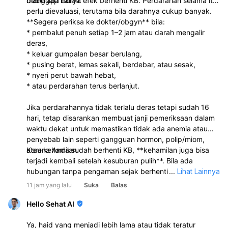
beberapa bulan.
dianggap hanya efek berhenti KB. Perdarahan selama itu
perlu dievaluasi, terutama bila darahnya cukup banyak.
**Segera periksa ke dokter/obgyn** bila:
* pembalut penuh setiap 1–2 jam atau darah mengalir
deras,
* keluar gumpalan besar berulang,
* pusing berat, lemas sekali, berdebar, atau sesak,
* nyeri perut bawah hebat,
* atau perdarahan terus berlanjut.
Jika perdarahannya tidak terlalu deras tetapi sudah 16
hari, tetap disarankan membuat janji pemeriksaan dalam
waktu dekat untuk memastikan tidak ada anemia atau
penyebab lain seperti gangguan hormon, polip/miom,
atau kehamilan.
Karena Anda sudah berhenti KB, **kehamilan juga bisa
terjadi kembali setelah kesuburan pulih**. Bila ada
hubungan tanpa pengaman sejak berhenti KB, tes
...
Lihat Lainnya
kehamilan dapat membantu menyingkirkan kemungkinan
11 jam yang lalu
Suka
Balas
tersebut.
Hello Sehat AI
Ya, haid yang menjadi lebih lama atau tidak teratur