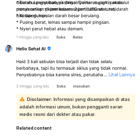
diketahui penyebab pastinya. Dokter mungkin akan
* Darah sangat banyak (misalnya harus ganti pembalut
menyarankan pemeriksaan seperti USG atau tes darah
penuh setiap ≤1 jam selama 2 jam berturut-turut).
bila diperlukan.
* Keluar gumpalan darah besar berulang.
* Pusing berat, lemas sampai hampir pingsan.
* Nyeri perut hebat atau demam.
1 minggu yang lalu
Suka
Balas
Hello Sehat AI
Haid 3 kali sebulan bisa terjadi dan tidak selalu
berbahaya, tapi itu termasuk siklus yang tidak normal.
Penyebabnya bisa karena stres, perubahan berat badan,
...
Lihat Lainnya
pubertas/menjelang menopause, penggunaan KB
2 minggu yang lalu
Suka
masukan
hormonal, gangguan tiroid, endometriosis, fibroid rahim,
radang panggul, atau PCOS. Kalau ini baru terjadi
Disclaimer:
Informasi yang disampaikan di atas
sesekali, bisa dipantau dulu. Tapi kalau berulang 2–3
adalah informasi umum, bukan pengganti saran
bulan, atau disertai nyeri hebat, darah sangat banyak,
pusing/lemas, atau berat badan berubah drastis,
medis resmi dari dokter atau pakar.
sebaiknya periksa ke dokter kandungan atau dokter
umum. Untuk sementara, jaga istirahat, makan teratur,
Related content
kelola stres, dan catat tanggal haid serta banyaknya