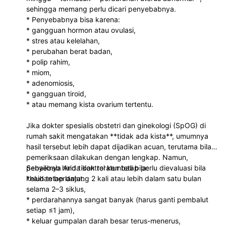
sehingga memang perlu dicari penyebabnya.
* Penyebabnya bisa karena:
* gangguan hormon atau ovulasi,
* stres atau kelelahan,
* perubahan berat badan,
* polip rahim,
* miom,
* adenomiosis,
* gangguan tiroid,
* atau memang kista ovarium tertentu.
Jika dokter spesialis obstetri dan ginekologi (SpOG) di
rumah sakit mengatakan **tidak ada kista**, umumnya
hasil tersebut lebih dapat dijadikan acuan, terutama bila
pemeriksaan dilakukan dengan lengkap. Namun,
penyebab haid tidak teratur tetap perlu dievaluasi bila
Sebaiknya Anda kontrol kembali bila:
keluhan berlanjut.
*haid tetap datang 2 kali atau lebih dalam satu bulan
selama 2–3 siklus,
* perdarahannya sangat banyak (harus ganti pembalut
setiap ≤1 jam),
* keluar gumpalan darah besar terus-menerus,