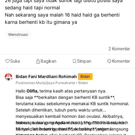
26 juga tapi saya tidak suntik lagi disitu posisi saya 
bau tidak sedap,
sedang haid tapi normal
atau darah keluar sangat banyak.
Nah sekarang saya malah 16 haid haid ga berhenti 
karna berhenti kb itu gimana ya
Menstruasi
2
Komentar
Suka
Bagikan
Simpan
Komentar
Bidan Fani Mardliani Rohimah
Bidan
Puskesmas Munjuljaya Purwakarta
Bidan
Hallo
Olifia,
terima kasih atas pertanyaan nya.
Bisa saja **berkaitan dengan berhenti KB suntik**,
terutama kalau sebelumnya memakai KB suntik hormonal.
Setelah dihentikan, tubuh perlu waktu untuk
menyesuaikan kembali hormon dan ovulasi. Akibatnya,
beberapa orang mengalami haid yang **lebih lama, lebih
Namun, kalau yang Anda maksud **sudah haid selama
banyak, lebih sering, atau tidak teratur** selama
16 hari dan belum berhenti**, sebaiknya jangan langsung