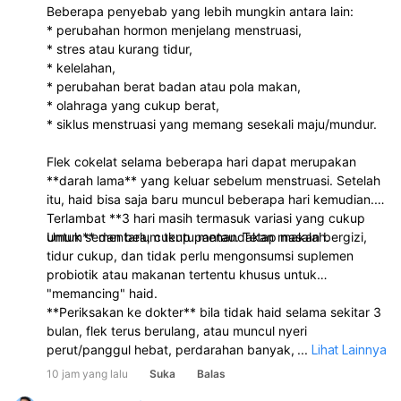
Beberapa penyebab yang lebih mungkin antara lain:
* perubahan hormon menjelang menstruasi,
* stres atau kurang tidur,
* kelelahan,
* perubahan berat badan atau pola makan,
* olahraga yang cukup berat,
* siklus menstruasi yang memang sesekali maju/mundur.
Flek cokelat selama beberapa hari dapat merupakan
**darah lama** yang keluar sebelum menstruasi. Setelah
itu, haid bisa saja baru muncul beberapa hari kemudian.
Terlambat **3 hari masih termasuk variasi yang cukup
umum** dan belum tentu menandakan masalah.
Untuk sementara, cukup pantau. Tetap makan bergizi,
tidur cukup, dan tidak perlu mengonsumsi suplemen
probiotik atau makanan tertentu khusus untuk
"memancing" haid.
**Periksakan ke dokter** bila tidak haid selama sekitar 3
bulan, flek terus berulang, atau muncul nyeri
perut/panggul hebat, perdarahan banyak, pusing berat,
...
Lihat Lainnya
atau keluhan lain yang mengganggu.
10 jam yang lalu
Suka
Balas