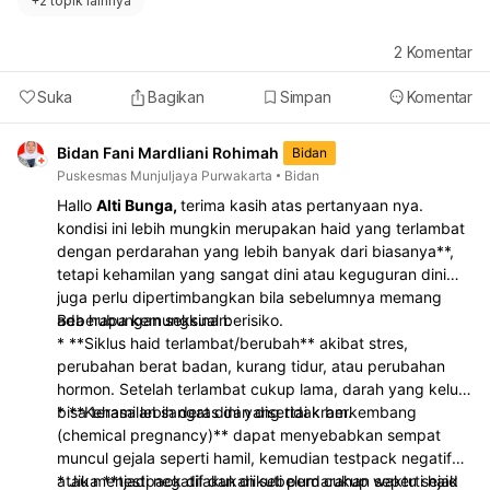
+
2 topik lainnya
2
Komentar
Suka
Bagikan
Simpan
Komentar
Bidan Fani Mardliani Rohimah
Bidan
Puskesmas Munjuljaya Purwakarta
Bidan
Hallo
Alti Bunga,
terima kasih atas pertanyaan nya.
kondisi ini lebih mungkin merupakan haid yang terlambat
dengan perdarahan yang lebih banyak dari biasanya**,
tetapi kehamilan yang sangat dini atau keguguran dini
juga perlu dipertimbangkan bila sebelumnya memang
ada hubungan seksual berisiko.
Beberapa kemungkinan:
* **Siklus haid terlambat/berubah** akibat stres,
perubahan berat badan, kurang tidur, atau perubahan
hormon. Setelah terlambat cukup lama, darah yang keluar
bisa terasa lebih deras dan disertai kram.
* **Kehamilan sangat dini yang tidak berkembang
(chemical pregnancy)** dapat menyebabkan sempat
muncul gejala seperti hamil, kemudian testpack negatif
atau menjadi negatif dan diikuti perdarahan seperti haid
* Jika **testpack dilakukan sebelum cukup waktu sejak