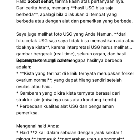
Hallo
Sobat sehat,
terima kasih atas pertanyaan nya.
Dari cerita Anda, memang **hasil USG bisa saja
berbeda**, apalagi bila dilakukan di tempat yang
berbeda atau dengan alat dan pemeriksa yang berbeda.
Saya juga melihat foto USG yang Anda Namun, **dari
foto cetak USG saja saya tidak bisa memastikan ada atau
tidaknya kista**, karena interpretasi USG harus melihat
gambar bergerak (real-time), seluruh organ, dan hasil
laporan tertulis dari dokter.
Beberapa kemungkinan mengapa hasilnya berbeda
adalah:
* **Kista yang terlihat di klinik ternyata merupakan folikel
ovarium normal**, yang dapat hilang sendiri setelah
ovulasi atau haid.
* Gambaran yang dikira kista ternyata berasal dari
struktur lain (misalnya usus atau kandung kemih).
* Perbedaan kualitas alat USG dan pengalaman
pemeriksa.
Mengenai haid Anda:
* Haid **2 kali dalam sebulan dengan jarak sekitar 1
minggu** termasuk **perdarahan uterus abnormal**,