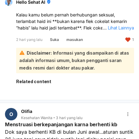
Hello Sehat AI
Kalau kamu belum pernah berhubungan seksual,
terlambat haid ini **bukan karena flek cokelat kemarin
“habis” lalu haid jadi terlambat**. Flek cokelat sebelum
...
Lihat Lainnya
haid bisa terjadi karena **perubahan hormon, stres,
2 hari yang lalu
Suka
masukan
1
kurang tidur, perubahan gaya hidup, atau siklus haid
yang memang sedang tidak teratur**. Jadi kemungkinan
Disclaimer:
Informasi yang disampaikan di atas
besar flek itu hanya tanda hormon sedang berubah,
bukan penyebab langsung telat haid:
adalah informasi umum, bukan pengganti saran
Makan pisang atau makanan tertentu
tidak terbukti
medis resmi dari dokter atau pakar.
langsung menghentikan flek atau mempercepat haid
.
Yang lebih mungkin berpengaruh adalah kondisi tubuh
Related content
kamu sendiri, misalnya stres, begadang, atau siklus yang
memang sedang mundur. Kalau telatnya masih baru 3
hari, itu masih bisa termasuk variasi siklus yang normal.
Coba pantau dulu 1–2 minggu ke depan, jaga tidur
Olifia
cukup, makan teratur, dan kurangi stres. Sebaiknya
O
Kesehatan Wanita
3 hari yang lalu
periksa ke dokter kandungan atau dokter umum kalau:
Menstruasi berkepanjangan karna berhenti kb
haid tidak datang sampai lebih dari 1–2 minggu,
Dok saya berhenti KB di bulan Juni awal...aturan suntik 
flek/pendarahan berulang terus,
ada nyeri perut hebat,