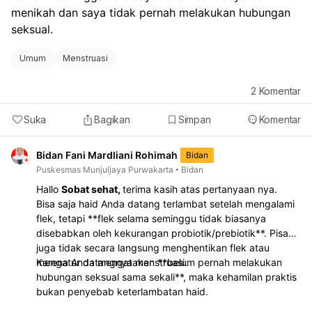
menikah dan saya tidak pernah melakukan hubungan 
kandungan agar dipastikan apakah ini hanya efek
berhenti pil KB atau ada penyebab lain.
seksual.
Umum
Menstruasi
2
Komentar
Suka
Bagikan
Simpan
Komentar
Bidan Fani Mardliani Rohimah
Bidan
Puskesmas Munjuljaya Purwakarta
Bidan
Hallo
Sobat sehat,
terima kasih atas pertanyaan nya.
Bisa saja haid Anda datang terlambat setelah mengalami
flek, tetapi **flek selama seminggu tidak biasanya
disebabkan oleh kekurangan probiotik/prebiotik**. Pisang
juga tidak secara langsung menghentikan flek atau
mengatur datangnya menstruasi.
Karena Anda mengatakan **belum pernah melakukan
hubungan seksual sama sekali**, maka kehamilan praktis
bukan penyebab keterlambatan haid.