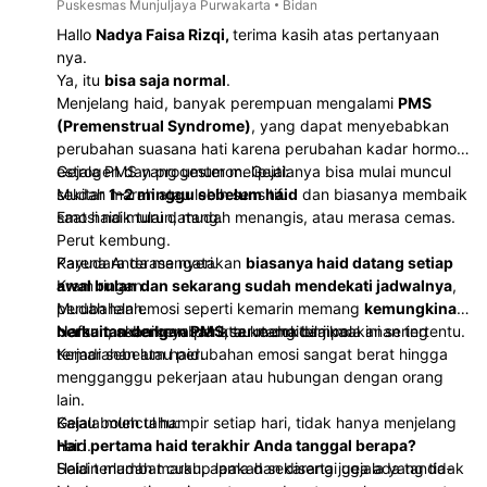
Puskesmas Munjuljaya Purwakarta
Bidan
Hallo
Nadya Faisa Rizqi,
terima kasih atas pertanyaan
nya.
Ya, itu
bisa saja normal
.
Menjelang haid, banyak perempuan mengalami
PMS
(Premenstrual Syndrome)
, yang dapat menyebabkan
perubahan suasana hati karena perubahan kadar hormon
estrogen dan progesteron. Gejalanya bisa mulai muncul
Gejala PMS yang umum meliputi:
sekitar
Mudah marah atau lebih sensitif.
1–2 minggu sebelum haid
dan biasanya membaik
saat haid mulai datang.
Emosi naik turun, mudah menangis, atau merasa cemas.
Perut kembung.
Payudara terasa nyeri.
Karena Anda mengatakan
biasanya haid datang setiap
Kram ringan.
awal bulan dan sekarang sudah mendekati jadwalnya
,
Mudah lelah.
perubahan emosi seperti kemarin memang
kemungkinan
Nafsu makan berubah atau mengidam makanan tertentu.
berkaitan dengan PMS
Namun, sebaiknya periksa ke dokter jika:
, terutama bila pola ini sering
terjadi sebelum haid.
Kemarahan atau perubahan emosi sangat berat hingga
mengganggu pekerjaan atau hubungan dengan orang
lain.
Gejala muncul hampir setiap hari, tidak hanya menjelang
Kalau boleh tahu:
haid.
Hari pertama haid terakhir Anda tanggal berapa?
Haid terlambat cukup lama dan disertai gejala yang tidak
Selain mudah marah, apakah sekarang juga ada tanda-