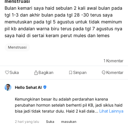
menstruasi
Bulan kemari saya haid sebulan 2 kali awal bulan pada 
tgl 1-3 dan akhir bulan pada tgl 28 -30 terus saya 
memutuskan pada tgl 5 agustus untuk tidak meminum 
pil kb andalan warna biru terus pada tgl 7 agustus nya 
saya haid di sertai keram perut mules dan lemes
Menstruasi
1
Komentar
Suka
Bagikan
Simpan
Komentar
Hello Sehat AI
Kemungkinan besar itu adalah perdarahan karena
perubahan hormon setelah berhenti pil KB, jadi siklus haid
bisa jadi tidak teratur dulu. Haid 2 kali dalam sebulan juga
...
Lihat Lainnya
bisa terjadi dan tidak selalu berbahaya. Namun, kalau
2 hari yang lalu
Suka
masukan
perdarahannya banyak, nyeri hebat, lemas sekali, atau