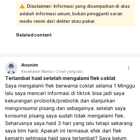
berulang terus, sebaiknya periksa ke dokter kandungan:
Disclaimer:
Informasi yang disampaikan di atas
Karena Anda berhenti minum pil KB pada 5 Agustus, lalu 7
adalah informasi umum, bukan pengganti saran
Agustus keluar darah disertai kram, mules, dan lemas, ini
sangat mungkin dipengaruhi oleh perubahan hormon
medis resmi dari dokter atau pakar.
akibat penghentian pil. Setelah stop pil KB, tubuh
memang bisa butuh waktu untuk menyesuaikan siklus
Related content
haid. Yang perlu diperhatikan:
Jika darah hanya seperti haid biasa dan berhenti
dalam beberapa hari, kemungkinan masih dalam batas
wajar.
Anonim
Jika darah sangat banyak, keluar gumpalan besar,
Kesehatan Wanita
2 hari yang lalu
atau Anda sampai sangat lemas/pusing, perlu segera
Terlambat haid setelah mengalami flek coklat
diperiksa.
Saya mengalami flek berwarna coklat selama 1 Minggu 
Jika ada kemungkinan hamil, tetap lakukan tes
lalu saya mencari informasi di tiktok bisa jadi saya 
kehamilan, karena berhenti pil KB dan hubungan tanpa
perlindungan tetap ada risiko hamil. Untuk memantau:
kekurangan probiotik/prebiotik dan dianjurkan 
Catat tanggal mulai dan selesai perdarahan.
mengonsumsi pisang dan sebagainya. setelah saya 
Perhatikan banyaknya darah, warna, dan apakah nyeri
konsumsi pisang saya sudah tidak mengalami flek. 
makin berat.
Seharusnya saya haid 3 hari yang lalu tetapi sekarang 
Bila haid tidak teratur terus selama 2–3 bulan,
saya blm haid. Apakah ini termasuk efek dari flek 
konsultasi ke dokter. Kalau keluhan kram dan lemas
kemarin sehingga haid saya terlambat? Saya belum 
cukup mengganggu, sebaiknya kontrol ke dokter