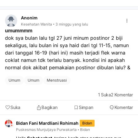
darah.
Anonim
Kesehatan Wanita
3 minggu yang lalu
umummmm
dok sya bulan lalu tgl 27 juni minum postinor 2 biji 
sekaligus, lalu bulan ini sya haid dari tgl 11-15, namun 
dari tanggal 16-19 (hari ini) masih terjadi flek warna 
coklat namun tdk terlalu banyak. kondisi ini apakah 
normal dok akibat pemakaian postinor dibulan lalu? &
Umum
Umum
Menstruasi
1
Suka
2
Komentar
Suka
Bagikan
Simpan
Komentar
Bidan Fani Mardliani Rohimah
Bidan
Puskesmas Munjuljaya Purwakarta
Bidan