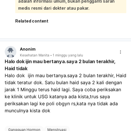
adalah informasi umum, bukan pengganti saran
**tetap perlu evaluasi** bila keluhan berlanjut atau
perdarahannya banyak:
medis resmi dari dokter atau pakar.
Kalau darah keluar sangat banyak, misalnya
1 pembalut
penuh dalam 1–2 jam
, atau pusing makin berat, lemas
Related content
sekali, nyeri perut hebat, atau sampai mau pingsan,
segera ke IGD
. Sebaiknya periksa untuk pemeriksaan
fisik, tes kehamilan ulang bila perlu, dan USG agar
penyebabnya jelas.
Anonim
Kesehatan Wanita
1 minggu yang lalu
Halo dok ijin mau bertanya.saya 2 bulan terakhir,
Haid tidak
Halo dok  ijin mau bertanya.saya 2 bulan terakhir, Haid 
tidak teratur dok. Satu bulan haid saya 2 kali dengan 
jarak 1 Minggu terus haid lagi. Saya coba periksakan 
ke klinik untuk USG katanya ada kista,trus saya 
periksakan lagi ke poli obgyn rs,kata nya tidak ada 
munculnya kista dok 
Gangguan Hormon
Menstruasi