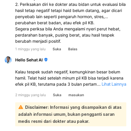
2. Periksakan diri ke dokter atau bidan untuk evaluasi bila
hasil tetap negatif tetapi haid belum datang, agar dicari
penyebab lain seperti pengaruh hormon, stres,
perubahan berat badan, atau efek pil KB.
Segera periksa bila Anda mengalami nyeri perut hebat,
perdarahan banyak, pusing berat, atau hasil tespek
berubah menjadi positif.
1 minggu yang lalu
Suka
Balas
Hello Sehat AI
Kalau tespek sudah negatif, kemungkinan besar belum
hamil. Telat haid setelah minum pil KB bisa terjadi karena
efek pil KB, terutama pada 3 bulan pertama pemakaian,
...
Lihat Lainnya
dan siklus haid memang bisa jadi tidak teratur:
2 minggu yang lalu
Suka
masukan
Karena Anda baru pertama kali minum pil KB, haid yang
hanya muncul 3 hari lalu belum tentu langsung kembali
Disclaimer:
Informasi yang disampaikan di atas
normal. Pil KB memang bisa membuat haid lebih sedikit,
adalah informasi umum, bukan pengganti saran
lebih pendek, atau bahkan tidak haid sementara waktu.
Sebaiknya:
medis resmi dari dokter atau pakar.
Lanjutkan pil KB sesuai aturan bila masih digunakan.