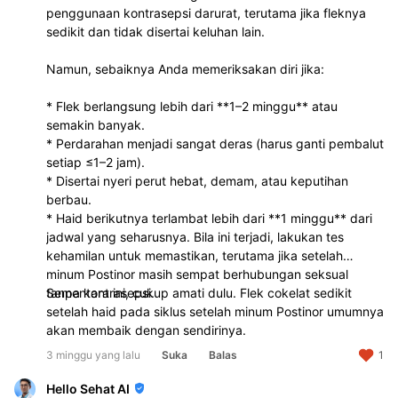
penggunaan kontrasepsi darurat, terutama jika fleknya
sedikit dan tidak disertai keluhan lain.
Namun, sebaiknya Anda memeriksakan diri jika:
* Flek berlangsung lebih dari **1–2 minggu** atau
semakin banyak.
* Perdarahan menjadi sangat deras (harus ganti pembalut
setiap ≤1–2 jam).
* Disertai nyeri perut hebat, demam, atau keputihan
berbau.
* Haid berikutnya terlambat lebih dari **1 minggu** dari
jadwal yang seharusnya. Bila ini terjadi, lakukan tes
kehamilan untuk memastikan, terutama jika setelah
minum Postinor masih sempat berhubungan seksual
tanpa kontrasepsi.
Sementara ini, cukup amati dulu. Flek cokelat sedikit
setelah haid pada siklus setelah minum Postinor umumnya
akan membaik dengan sendirinya.
3 minggu yang lalu
Suka
Balas
1
Hello Sehat AI