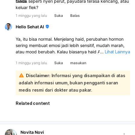
biasa.
tanda seperti nyeri perut, payudara terasa kencang, atau
keluar flek?
1 minggu yang lalu
Suka
Balas
Hello Sehat AI
Ya, itu bisa normal. Menjelang haid, perubahan hormon
sering membuat emosi jadi lebih sensitif, mudah marah,
atau mood berubah. Kalau biasanya haid Anda teratur
...
Lihat Lainnya
setiap awal bulan dan sekarang memang sudah
1 minggu yang lalu
Suka
masukan
mendekati tanggalnya, kemungkinan itu masih dalam
batas normal. Siklus haid normal umumnya tiap 23–35
Disclaimer:
Informasi yang disampaikan di atas
hari. Namun, kalau perubahan emosi sangat berat,
adalah informasi umum, bukan pengganti saran
mengganggu aktivitas, atau disertai haid yang sangat
nyeri, perdarahan banyak, atau siklus jadi tidak teratur,
medis resmi dari dokter atau pakar.
sebaiknya periksa ke dokter.
Related content
Novita Novi