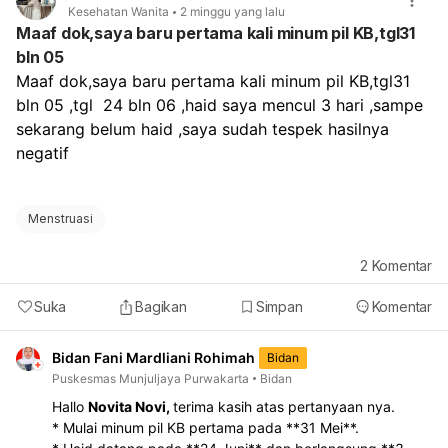
Kesehatan Wanita
2 minggu yang lalu
Maaf dok,saya baru pertama kali minum pil KB,tgl31
bln 05
Maaf dok,saya baru pertama kali minum pil KB,tgl31 
bln 05 ,tgl  24 bln 06 ,haid saya mencul 3 hari ,sampe 
sekarang belum haid ,saya sudah tespek hasilnya 
negatif 
Menstruasi
2
Komentar
Suka
Bagikan
Simpan
Komentar
Bidan Fani Mardliani Rohimah
Bidan
Puskesmas Munjuljaya Purwakarta
Bidan
Hallo
Novita Novi,
terima kasih atas pertanyaan nya.
* Mulai minum pil KB pertama pada **31 Mei**.