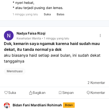
* nyeri hebat,
* atau terjadi pusing dan lemas.
1 minggu yang lalu
Suka
Balas
Nadya Faisa Rizqi
Kesehatan Wanita
1 minggu yang lalu
Dok, kemarin saya ngamuk karena haid sudah mau
dekat, itu tanda normal ya dok
aku biasanya haid setiap awal bulan, ini sudah dekat 
tanggalnya
Menstruasi
2
Komentar
Suka
Bagikan
Simpan
Komentar
Bidan Fani Mardliani Rohimah
Bidan