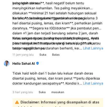
yang lebih deras.
hubungan seksual**, hasil negatif belum tentu
menyingkirkan kehamilan. Tes paling meyakinkan
dilakukan **minimal 21 hari setelah hubungan seksual
berisiko**, sebaiknya menggunakan urine pagi.
Karena Anda mengalami **perdarahan deras selama 3
hari disertai pusing, lemas, dan kram**, perhatikan jumlah
darahnya. **Segera ke IGD/dokter** jika pembalut penuh
dalam ≤1 jam dan terjadi berulang selama 2 jam, darah
terus sangat deras, pusing berat/hampir pingsan, nyeri
Kalau sekarang perdarahannya sudah berkurang, Anda
perut sangat hebat atau hanya di satu sisi, demam, atau
bisa melakukan **testpack ulang besok pagi**. Jika
badan sangat lemas.
tetap negatif dan perdarahan berhenti, kemungkinan
...
Lihat Lainnya
besar ini adalah menstruasi yang terlambat. Namun bila
11 jam yang lalu
Suka
Balas
ingin memastikan penyebab perdarahan yang tidak biasa
ini, pemeriksaan dokter/USG.
Hello Sehat AI
Tidak haid lebih dari 1 bulan lalu keluar darah deras
disertai pusing, lemas, dan kram perut **perlu diperiksa
dokter kandungan secepatnya**. Kondisi ini bisa
...
Lihat Lainnya
disebabkan oleh **gangguan hormon, telat haid yang
3 hari yang lalu
Suka
masukan
kemudian keluar darah seperti haid, keguguran sangat
dini, atau masalah lain pada rahim/kehamilan**. Karena
Disclaimer:
Informasi yang disampaikan di atas
tespek negatif, kehamilan belum bisa dipastikan, tetapi