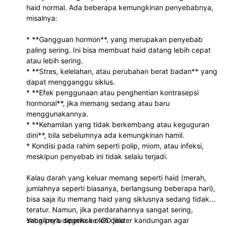
haid normal. Ada beberapa kemungkinan penyebabnya,
misalnya:
* **Gangguan hormon**, yang merupakan penyebab
paling sering. Ini bisa membuat haid datang lebih cepat
atau lebih sering.
* **Stres, kelelahan, atau perubahan berat badan** yang
dapat mengganggu siklus.
* **Efek penggunaan atau penghentian kontrasepsi
hormonal**, jika memang sedang atau baru
menggunakannya.
* **Kehamilan yang tidak berkembang atau keguguran
dini**, bila sebelumnya ada kemungkinan hamil.
* Kondisi pada rahim seperti polip, miom, atau infeksi,
meskipun penyebab ini tidak selalu terjadi.
Kalau darah yang keluar memang seperti haid (merah,
jumlahnya seperti biasanya, berlangsung beberapa hari),
bisa saja itu memang haid yang siklusnya sedang tidak
teratur. Namun, jika perdarahannya sangat sering,
sebaiknya diperiksa oleh dokter kandungan agar
Yang perlu segera ke IGD jika: