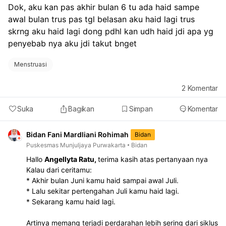
Dok, aku kan pas akhir bulan 6 tu ada haid sampe 
awal bulan trus pas tgl belasan aku haid lagi trus 
skrng aku haid lagi dong pdhl kan udh haid jdi apa yg 
penyebab nya aku jdi takut bnget
Menstruasi
2
Komentar
Suka
Bagikan
Simpan
Komentar
Bidan Fani Mardliani Rohimah
Bidan
Puskesmas Munjuljaya Purwakarta
Bidan
Hallo
Angellyta Ratu,
terima kasih atas pertanyaan nya
Kalau dari ceritamu:
* Akhir bulan Juni kamu haid sampai awal Juli.
* Lalu sekitar pertengahan Juli kamu haid lagi.
* Sekarang kamu haid lagi.
Artinya memang terjadi perdarahan lebih sering dari siklus