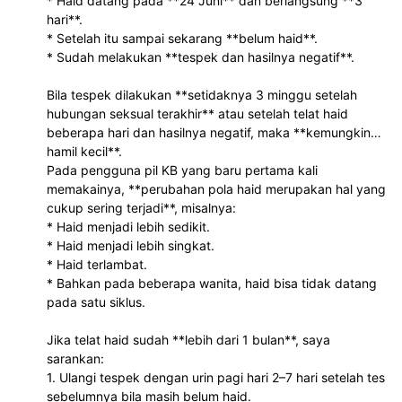
* Haid datang pada **24 Juni** dan berlangsung **3
hari**.
* Setelah itu sampai sekarang **belum haid**.
* Sudah melakukan **tespek dan hasilnya negatif**.
Bila tespek dilakukan **setidaknya 3 minggu setelah
hubungan seksual terakhir** atau setelah telat haid
beberapa hari dan hasilnya negatif, maka **kemungkinan
hamil kecil**.
Pada pengguna pil KB yang baru pertama kali
memakainya, **perubahan pola haid merupakan hal yang
cukup sering terjadi**, misalnya:
* Haid menjadi lebih sedikit.
* Haid menjadi lebih singkat.
* Haid terlambat.
* Bahkan pada beberapa wanita, haid bisa tidak datang
pada satu siklus.
Jika telat haid sudah **lebih dari 1 bulan**, saya
sarankan:
1. Ulangi tespek dengan urin pagi hari 2–7 hari setelah tes
sebelumnya bila masih belum haid.