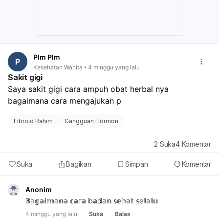
Plm Plm
P
Kesehatan Wanita
4 minggu yang lalu
Sakit gigi
Saya sakit gigi cara ampuh obat herbal nya 
bagaimana cara mengajukan p 
Fibroid Rahim
Gangguan Hormon
2
Suka
4
Komentar
Suka
Bagikan
Simpan
Komentar
Anonim
𝔹𝕒𝕘𝕒𝕚𝕞𝕒𝕟𝕒 𝕔𝕒𝕣𝕒 𝕓𝕒𝕕𝕒𝕟 𝕤𝕖𝕙𝕒𝕥 𝕤𝕖𝕝𝕒𝕝𝕦
4 minggu yang lalu
Suka
Balas