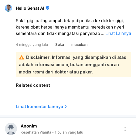
Hello Sehat AI
Sakit gigi paling ampuh tetap diperiksa ke dokter gigi,
karena obat herbal hanya membantu meredakan nyeri
sementara dan tidak mengatasi penyebabnya. Jika nyeri
...
Lihat Lainnya
berat, bengkak, demam, atau tidak membaik, segera
4 minggu yang lalu
Suka
masukan
periksa ke dokter gigi:
Untuk obat herbal di rumah, yang bisa dicoba:
Disclaimer:
Informasi yang disampaikan di atas
Kumur air garam hangat
adalah informasi umum, bukan pengganti saran
Kompres es pada pipi 15–20 menit
Cengkeh atau minyak cengkeh secukupnya pada area
medis resmi dari dokter atau pakar.
yang sakit
Bawang putih
Related content
Gel lidah buaya
Kunyit sebagai pasta
Madu atau daun jambu biji untuk kumur Kalau perlu
Lihat komentar lainnya
obat nyeri, biasanya dokter bisa menyarankan
paracetamol atau ibuprofen sesuai kondisi. Hindari
menaruh bahan yang terlalu keras atau berlebihan di
Anonim
gigi/gusi, karena bisa iritasi. Kalau Anda mau, saya bisa
Kesehatan Wanita
1 bulan yang lalu
bantu buatkan langkah penanganan sakit gigi di rumah