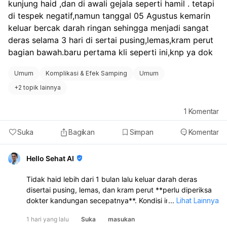
kunjung haid ,dan di awali gejala seperti hamil . tetapi 
di tespek negatif,namun tanggal 05 Agustus kemarin 
keluar bercak darah ringan sehingga menjadi sangat 
deras selama 3 hari di sertai pusing,lemas,kram perut 
bagian bawah.baru pertama kli seperti ini,knp ya dok
Umum
Komplikasi & Efek Samping
Umum
+
2 topik lainnya
1
Komentar
Suka
Bagikan
Simpan
Komentar
Hello Sehat AI
Tidak haid lebih dari 1 bulan lalu keluar darah deras
disertai pusing, lemas, dan kram perut **perlu diperiksa
dokter kandungan secepatnya**. Kondisi ini bisa
...
Lihat Lainnya
disebabkan oleh **gangguan hormon, telat haid yang
1 hari yang lalu
Suka
masukan
kemudian keluar darah seperti haid, keguguran sangat