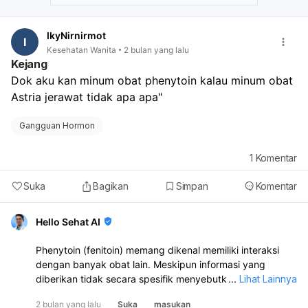
IkyNirnirmot
I
Kesehatan Wanita
2 bulan yang lalu
Kejang
Dok aku kan minum obat phenytoin kalau minum obat 
Astria jerawat tidak apa apa"
Gangguan Hormon
1
Komentar
Suka
Bagikan
Simpan
Komentar
Hello Sehat AI
Phenytoin (fenitoin) memang dikenal memiliki interaksi
dengan banyak obat lain. Meskipun informasi yang
diberikan tidak secara spesifik menyebutkan interaksi
...
Lihat Lainnya
antara phenytoin dengan obat jerawat seperti Astria,
2 bulan yang lalu
Suka
masukan
sangat penting untuk selalu berhati-hati saat