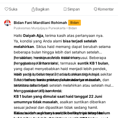
Suka
Bagikan
Simpan
Komentar
Bidan Fani Mardliani Rohimah
Bidan
Puskesmas Munjuljaya Purwakarta
Bidan
Hallo
Daiyah Ajja,
terima kasih atas pertanyaan nya.
Ya, kondisi yang Anda alami
bisa terjadi setelah
melahirkan
. Siklus haid memang dapat berubah selama
beberapa bulan hingga lebih dari setahun setelah
persalinan, meskipun Anda tidak menyusui. Beberapa
Perubahan hormon setelah melahirkan.
penyebabnya antara lain:
Penggunaan KB hormonal, termasuk
suntik KB 1 bulan
,
yang dapat menyebabkan haid menjadi lebih pendek,
lebih sedikit, tidak teratur, atau bahkan tidak haid.
Haid yang sebelumnya 7 hari lalu sekarang hanya sekitar
Faktor stres, kurang tidur, perubahan berat badan, dan
3 hari
belum tentu menandakan adanya masalah
,
aktivitas sehari-hari.
terutama bila terjadi setelah melahirkan atau setelah mulai
menggunakan KB hormonal.
Mengenai pertanyaan Anda:
KB 1 bulan yang dimulai saat haid tanggal 22 Juni
umumnya tidak masalah
, asalkan suntikan diberikan
sesuai jadwal dan dipastikan tidak sedang hamil.
Kalau sudah waktunya suntik berikutnya tetapi belum
Bila ada kemungkinan hamil, sebaiknya lakukan
tes