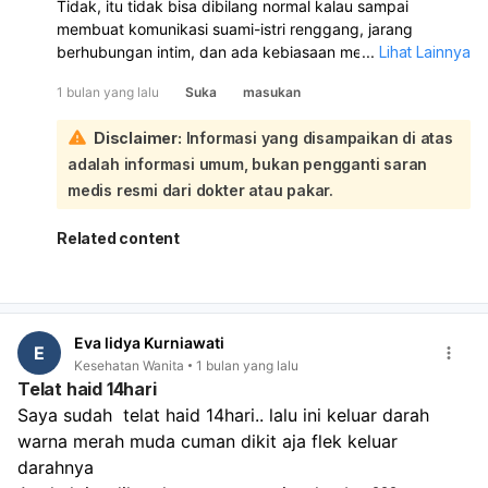
Tidak, itu tidak bisa dibilang normal kalau sampai
membuat komunikasi suami-istri renggang, jarang
berhubungan intim, dan ada kebiasaan menonton konten
...
Lihat Lainnya
seksual diam-diam sampai mengganggu hubungan. Yang
1 bulan yang lalu
Suka
masukan
Anda ceritakan lebih mengarah ke masalah kebiasaan
seksual, kurang komunikasi, atau kemungkinan
Disclaimer:
Informasi yang disampaikan di atas
kecanduan pornografi, bukan sekadar “normal”:
adalah informasi umum, bukan pengganti saran
Soal suami tidak mau ereksi saat itu, itu juga bisa terjadi
dan tidak selalu berarti ada penyakit. Bisa karena stres,
medis resmi dari dokter atau pakar.
capek, terlalu sering terpapar pornografi, rasa bersalah,
cemas, atau memang ada gangguan fungsi seksual.
Related content
Kalau sudah berlangsung lama dan berulang, perlu
diperiksa. Yang penting sekarang:
Bicarakan baik-baik tanpa menyalahkan.
Tanyakan apakah ada stres, masalah ereksi, atau
Eva lidya Kurniawati
kebiasaan pornografi yang berlebihan.
E
Kesehatan Wanita
1 bulan yang lalu
Kalau hubungan seksual sudah lama tidak sehat,
Telat haid 14hari
sebaiknya konsultasi ke dokter urologi atau
Saya sudah  telat haid 14hari.. lalu ini keluar darah 
psikiater/sexology.
warna merah muda cuman dikit aja flek keluar 
Bila ada kecurigaan kecanduan pornografi, itu perlu
ditangani serius karena bisa memengaruhi gairah dan
darahnya 
hubungan suami istri. Kalau Anda mau, saya bisa bantu