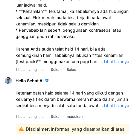
luar jadwal haid.
* **Kehamilan**, terutama jika sebelumnya ada hubungan
seksual. Flek merah muda bisa terjadi pada awal
kehamilan, meskipun tidak selalu demikian.
* Penyebab lain seperti penggunaan kontrasepsi atau
gangguan pada rahim/serviks.
Karena Anda sudah telat haid 14 hari, bila ada
kemungkinan hamil sebaiknya lakukan **tes kehamilan
(test pack)** menggunakan urin pagi hari. Hasilnya
...
Lihat Lainnya
biasanya sudah cukup akurat setelah telat haid 2 minggu.
1 bulan yang lalu
Suka
Balas
Hello Sehat AI
Keterlambatan haid selama 14 hari yang diikuti dengan
keluarnya flek darah berwarna merah muda dalam jumlah
sedikit bisa menjadi salah satu tanda awal kehamilan,
...
Lihat Lainnya
yang dikenal sebagai pendarahan implantasi:
1 bulan yang lalu
Suka
masukan
Flek sebagai tanda kehamilan biasanya muncul sekitar
10-14 hari setelah pembuahan, dengan ciri-ciri durasi
Disclaimer:
Informasi yang disampaikan di atas
singkat (maksimal 3 hari), warna darah merah muda