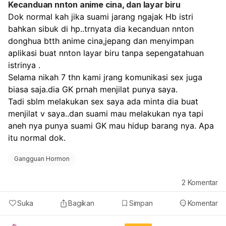
Kecanduan nnton anime cina, dan layar biru
yang aman dan singkat.
Dok normal kah jika suami jarang ngajak Hb istri 
bahkan sibuk di hp..trnyata dia kecanduan nnton 
donghua btth anime cina,jepang dan menyimpan 
aplikasi buat nnton layar biru tanpa sepengatahuan 
istrinya .
Selama nikah 7 thn kami jrang komunikasi sex juga 
biasa saja.dia GK prnah menjilat punya saya.
Tadi sblm melakukan sex saya ada minta dia buat 
menjilat v saya..dan suami mau melakukan nya tapi 
aneh nya punya suami GK mau hidup barang nya. Apa 
itu normal dok.
Gangguan Hormon
2
Komentar
Suka
Bagikan
Simpan
Komentar