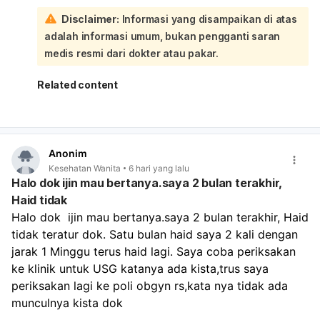
dini, atau masalah lain pada rahim/kehamilan**. Karena
Disclaimer:
Informasi yang disampaikan di atas
tespek negatif, kehamilan belum bisa dipastikan, tetapi
adalah informasi umum, bukan pengganti saran
**tetap perlu evaluasi** bila keluhan berlanjut atau
perdarahannya banyak:
medis resmi dari dokter atau pakar.
Kalau darah keluar sangat banyak, misalnya
1 pembalut
penuh dalam 1–2 jam
, atau pusing makin berat, lemas
Related content
sekali, nyeri perut hebat, atau sampai mau pingsan,
segera ke IGD
. Sebaiknya periksa untuk pemeriksaan
fisik, tes kehamilan ulang bila perlu, dan USG agar
penyebabnya jelas.
Anonim
Kesehatan Wanita
6 hari yang lalu
Halo dok ijin mau bertanya.saya 2 bulan terakhir,
Haid tidak
Halo dok  ijin mau bertanya.saya 2 bulan terakhir, Haid 
tidak teratur dok. Satu bulan haid saya 2 kali dengan 
jarak 1 Minggu terus haid lagi. Saya coba periksakan 
ke klinik untuk USG katanya ada kista,trus saya 
periksakan lagi ke poli obgyn rs,kata nya tidak ada 
munculnya kista dok 