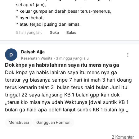
setiap ≤1 jam),
* keluar gumpalan darah besar terus-menerus,
* nyeri hebat,
* atau terjadi pusing dan lemas.
5 hari yang lalu
Suka
Balas
Daiyah Ajja
D
Kesehatan Wanita
3 minggu yang lalu
Dok knpa ya habis lahiran saya itu mens nya ga
Dok knpa ya habis lahiran saya itu mens nya ga 
teratur yg biasanya sampe 7 hari ini mah 3 hari doang 
terus kemarin telat 3  bulan terus haid bulan Juni itu 
tnggal 22 saya langsung KB 1 bulan gpp kan dok 
,,terus klo misalnya udah Waktunya jdwal suntik KB 1 
bulan ga haid apa boleh lanjut suntik KB 1 bulan lgi ,,
Menstruasi
Gangguan Hormon
2
Komentar