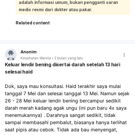
adalah informasi umum, bukan pengganti saran
hingga cokelat tua, dan jumlahnya sedikit. Kondisi ini
seringkali disertai dengan tanda kehamilan lain seperti
medis resmi dari dokter atau pakar.
terlambat menstruasi, mual, atau perubahan suasana hati.
Meskipun flek darah juga bisa menjadi tanda awal
Related content
menstruasi yang sangat terlambat atau tidak biasa,
kombinasi keterlambatan haid yang signifikan dan flek
merah muda lebih mengarah pada kemungkinan
kehamilan. Untuk memastikan kondisi Anda, sangat
Anonim
disarankan untuk melakukan tes kehamilan. Jika hasilnya
Kesehatan Wanita
2 bulan yang lalu
negatif namun Anda masih merasa khawatir atau flek
Keluar lendir bening disertai darah setelah 13 hari
berlanjut, sebaiknya konsultasikan dengan dokter untuk
selesai haid
pemeriksaan lebih lanjut.
Dok, saya mau konsultasi. Haid terakhir saya mulai 
tanggal 7 Mei dan selesai tanggal 13 Mei. Namun sejak 
26 - 28 Mei keluar lendir bening bercampur sedikit 
darah merah kadang agak ungu (ini pun baru 4x saya 
menemukannya) . Darahnya sangat sedikit, tidak 
sampai membasahi pembalut, biasanya hanya terlihat 
saat pipis atau cebok. Tidak ada bau menyengat, 