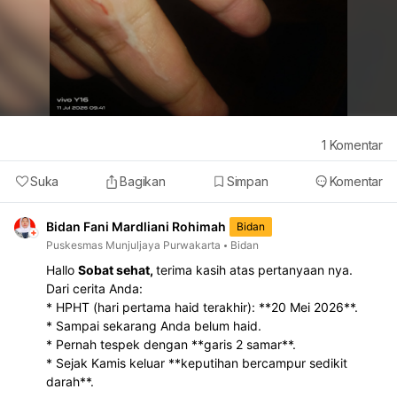
1
Komentar
Suka
Bagikan
Simpan
Komentar
Bidan Fani Mardliani Rohimah
Bidan
Puskesmas Munjuljaya Purwakarta
Bidan
Hallo
Sobat sehat,
terima kasih atas pertanyaan nya.
Dari cerita Anda:
* HPHT (hari pertama haid terakhir): **20 Mei 2026**.
* Sampai sekarang Anda belum haid.
* Pernah tespek dengan **garis 2 samar**.
* Sejak Kamis keluar **keputihan bercampur sedikit
darah**.