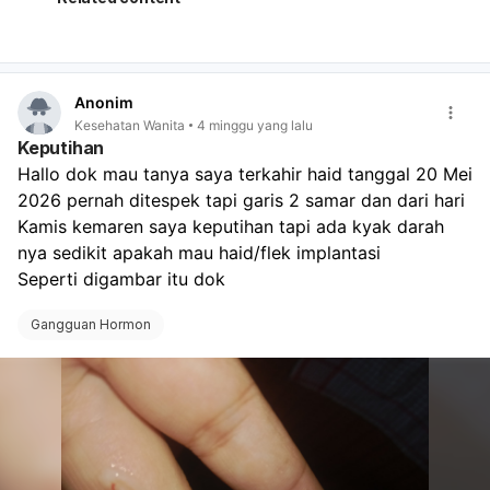
terlambat jauh. Sebaiknya datang sesuai jadwal suntik
berikutnya. Kalau haid tidak teratur terus berlangsung
lebih dari 3 bulan, atau ada nyeri hebat, perdarahan
sangat banyak, pusing, atau curiga hamil, sebaiknya
Anonim
periksa ke dokter kandungan.
Kesehatan Wanita
4 minggu yang lalu
Keputihan
Hallo dok mau tanya saya terkahir haid tanggal 20 Mei 
2026 pernah ditespek tapi garis 2 samar dan dari hari 
Kamis kemaren saya keputihan tapi ada kyak darah 
nya sedikit apakah mau haid/flek implantasi
Seperti digambar itu dok
Gangguan Hormon