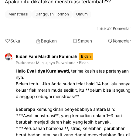
Apakah itu dikatakan menstruasi terlambat???
susun cara bicara ke suami supaya tidak memicu
konflik.
Menstruasi
Gangguan Hormon
Umum
1
Suka
2
Komentar
Suka
Bagikan
Simpan
Komentar
Bidan Fani Mardliani Rohimah
Bidan
Puskesmas Munjuljaya Purwakarta
Bidan
Hallo
Eva lidya Kurniawati,
terima kasih atas pertanyaan
nya.
Belum tentu. Jika Anda sudah telat haid 14 hari lalu hanya
keluar flek merah muda sedikit, itu **belum bisa langsung
dianggap sebagai menstruasi**.
Beberapa kemungkinan penyebabnya antara lain:
* **Awal menstruasi**, yang kemudian dalam 1–3 hari
berubah menjadi darah haid yang lebih banyak.
* **Perubahan hormonal**, stres, kelelahan, perubahan
berat badan, atau sakit yang dapat menyebabkan flek di