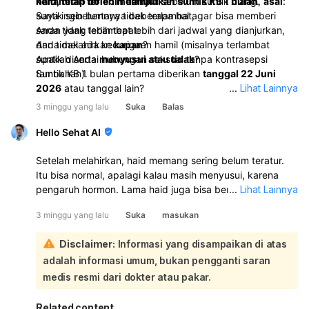
haid, tetap boleh melanjutkan suntik KB 1 bulan
kehamilan terlebih dahulu
sebelum suntik ulang.
,
asal
:
suntik sebelumnya tidak terlambat,
Saya ingin bertanya beberapa hal agar bisa memberi
Anda tidak terlambat lebih dari jadwal yang dianjurkan,
saran yang lebih tepat:
dan tidak ada kecurigaan hamil (misalnya terlambat
Anda melahirkan
kapan
?
suntik disertai hubungan seksual tanpa kontrasepsi
Apakah Anda
menyusui atau tidak
?
tambahan).
Suntik KB 1 bulan pertama diberikan
tanggal 22 Juni
2026
atau tanggal lain?
...
Lihat Lainnya
Kapan jadwal suntik berikutnya?
3 minggu yang lalu
Suka
Balas
Hello Sehat AI
Setelah melahirkan, haid memang sering belum teratur.
Itu bisa normal, apalagi kalau masih menyusui, karena
pengaruh hormon. Lama haid juga bisa berubah, jadi 3
...
Lihat Lainnya
hari belum tentu masalah:
3 minggu yang lalu
Suka
masukan
Kalau kemarin telat 3 bulan lalu haid tanggal 22 Juni dan
langsung suntik KB 1 bulan, umumnya boleh saja. Suntik
Disclaimer:
Informasi yang disampaikan di atas
KB 1 bulan juga bisa membuat haid jadi tidak teratur, lebih
adalah informasi umum, bukan pengganti saran
pendek, lebih lama, atau bahkan tidak haid sama sekali.
Kalau sudah waktunya suntik lagi dan sedang tidak haid,
medis resmi dari dokter atau pakar.
biasanya tetap boleh lanjut suntik KB 1 bulan lagi, asalkan
tidak ada kemungkinan hamil dan jadwal suntiknya tidak
Related content