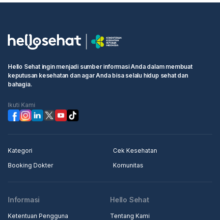
penyebab keluhan Anda, termasuk menyingkirkan
kemungkinan kehamilan, dan memberikan saran terbaik
mengenai apakah Anda perlu mengganti jenis KB atau
ada penanganan lain yang diperlukan.
Hello Sehat ingin menjadi sumber informasi Anda dalam membuat
keputusan kesehatan dan agar Anda bisa selalu hidup sehat dan
bahagia.
Ikuti Kami
Kategori
Cek Kesehatan
Booking Dokter
Komunitas
Informasi
Hello Sehat
Ketentuan Pengguna
Tentang Kami