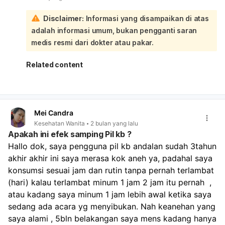
mengonsumsi lebih dari satu jenis obat:
Disclaimer:
Informasi yang disampaikan di atas
Untuk memastikan keamanan dan menghindari potensi
adalah informasi umum, bukan pengganti saran
interaksi obat yang tidak diinginkan, sebaiknya Anda
berkonsultasi langsung dengan dokter yang meresepkan
medis resmi dari dokter atau pakar.
phenytoin atau apoteker. Mereka dapat mengevaluasi
semua obat yang Anda konsumsi dan memberikan saran
Related content
yang tepat apakah aman untuk mengonsumsi Astria
bersamaan dengan phenytoin, atau apakah perlu
penyesuaian dosis atau pemantauan khusus. Jangan
menghentikan atau menambahkan obat tanpa saran dari
Mei Candra
profesional kesehatan.
Kesehatan Wanita
2 bulan yang lalu
Apakah ini efek samping Pil kb ?
Hallo dok, saya pengguna pil kb andalan sudah 3tahun 
akhir akhir ini saya merasa kok aneh ya, padahal saya 
konsumsi sesuai jam dan rutin tanpa pernah terlambat 
(hari) kalau terlambat minum 1 jam 2 jam itu pernah  , 
atau kadang saya minum 1 jam lebih awal ketika saya 
sedang ada acara yg menyibukan. Nah keanehan yang 
saya alami , 5bln belakangan saya mens kadang hanya 