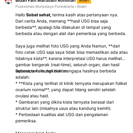
Bidan Fani Mardliani Rohimah
Bidan
Puskesmas Munjuljaya Purwakarta
Bidan
Hallo
Sobat sehat,
terima kasih atas pertanyaan nya.
Dari cerita Anda, memang **hasil USG bisa saja
berbeda**, apalagi bila dilakukan di tempat yang
berbeda atau dengan alat dan pemeriksa yang berbeda.
Saya juga melihat foto USG yang Anda Namun, **dari
foto cetak USG saja saya tidak bisa memastikan ada atau
tidaknya kista**, karena interpretasi USG harus melihat
gambar bergerak (real-time), seluruh organ, dan hasil
laporan tertulis dari dokter.
Beberapa kemungkinan mengapa hasilnya berbeda
adalah:
* **Kista yang terlihat di klinik ternyata merupakan folikel
ovarium normal**, yang dapat hilang sendiri setelah
ovulasi atau haid.
* Gambaran yang dikira kista ternyata berasal dari
struktur lain (misalnya usus atau kandung kemih).
* Perbedaan kualitas alat USG dan pengalaman
pemeriksa.