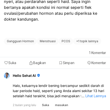
nyeri, atau perdarahan seperti haid. Saya ingin 
bertanya apakah kondisi ini normal seperti flek 
ovulasi/perubahan hormon atau perlu diperiksa ke 
dokter kandungan.
Gangguan Hormon
Menstruasi
PCOS
+
1 topik lainnya
1
Komentar
Suka
Bagikan
Simpan
Komentar
Hello Sehat AI
Halo, keluarnya lendir bening bercampur sedikit darah di
luar periode haid, seperti yang Anda alami sekitar 13 hari
setelah haid terakhir, bisa jadi merupakan flek ovulasi
...
Lihat Lainnya
atau tanda perubahan hormonal yang normal. Banyak
2 bulan yang lalu
Suka
masukan
wanita mengalami bercak darah ringan di tengah siklus