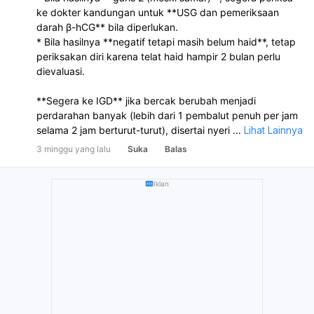
ke dokter kandungan untuk **USG dan pemeriksaan
darah β-hCG** bila diperlukan.
* Bila hasilnya **negatif tetapi masih belum haid**, tetap
periksakan diri karena telat haid hampir 2 bulan perlu
dievaluasi.
**Segera ke IGD** jika bercak berubah menjadi
perdarahan banyak (lebih dari 1 pembalut penuh per jam
selama 2 jam berturut-turut), disertai nyeri perut hebat
...
Lihat Lainnya
sebelah, pusing berat, atau pingsan.
3 minggu yang lalu
Suka
Balas
Iklan