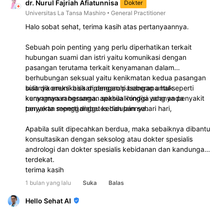
dr. Nurul Fajriah Afiatunnisa
Dokter
Universitas La Tansa Mashiro
General Practitioner
Halo sobat sehat, terima kasih atas pertanyaannya.
Sebuah poin penting yang perlu diperhatikan terkait
hubungan suami dan istri yaitu komunikasi dengan
pasangan terutama terkait kenyamanan dalam
berhubungan seksual yaitu kenikmatan kedua pasangan
bisa dikomunikasikan dengan pasangan untuk
sulitnya ereksi bisa dipengaruhi beberapa hal seperti
kenyamanan bersama. apabila kondisi yang anda
kurangnya rangsangan seksual hingga adanya penyakit
tanyakan mengganggu kehidupan sehari hari,
penyerta seperti diabetes dan lainnya.
Apabila sulit dipecahkan berdua, maka sebaiknya dibantu
konsultasikan dengan seksolog atau dokter spesialis
andrologi dan dokter spesialis kebidanan dan kandungan
terdekat.
terima kasih
1 bulan yang lalu
Suka
Balas
Hello Sehat AI