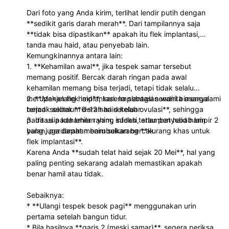
Dari foto yang Anda kirim, terlihat lendir putih dengan
**sedikit garis darah merah**. Dari tampilannya saja
**tidak bisa dipastikan** apakah itu flek implantasi,
tanda mau haid, atau penyebab lain.
Kemungkinannya antara lain:
1. **Kehamilan awal**, jika tespek samar tersebut
memang positif. Bercak darah ringan pada awal
kehamilan memang bisa terjadi, tetapi tidak selalu
merupakan flek implantasi. Implantasi sendiri biasanya
2. **Menjelang haid**, karena sebagian wanita mengalami
terjadi sekitar **6–12 hari setelah ovulasi**, sehingga
bercak sebelum darah haid keluar.
pada usia kehamilan yang sudah terlambat haid hampir 2
3. Iritasi pada leher rahim, infeksi, atau penyebab lain
bulan, perdarahan baru sekarang **kurang khas untuk
yang juga dapat menimbulkan bercak.
flek implantasi**.
Karena Anda **sudah telat haid sejak 20 Mei**, hal yang
paling penting sekarang adalah memastikan apakah
benar hamil atau tidak.
Sebaiknya:
* **Ulangi tespek besok pagi** menggunakan urin
pertama setelah bangun tidur.
* Bila hasilnya **garis 2 (meski samar)**, segera periksa