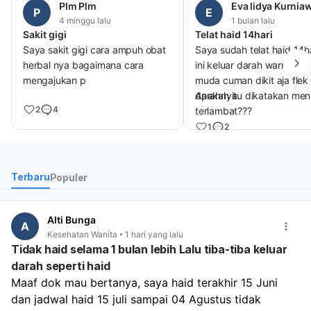
Plm Plm
Eva lidya Kurniaw
P
E
4 minggu lalu
1 bulan lalu
Sakit gigi
Telat haid 14hari
Saya sakit gigi cara ampuh obat
Saya sudah telat haid 14hari.. lalu
herbal nya bagaimana cara
ini keluar darah warna me
mengajukan p
muda cuman dikit aja flek
darahnya
Apakah itu dikatakan men
2
4
terlambat???
1
2
Terbaru
Populer
Alti Bunga
A
Kesehatan Wanita
1 hari yang lalu
Tidak haid selama 1 bulan lebih Lalu tiba-tiba keluar
darah seperti haid
Maaf dok mau bertanya, saya haid terakhir 15 Juni 
dan jadwal haid 15 juli sampai 04 Agustus tidak 