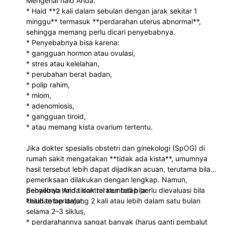
Mengenai haid Anda:
* Haid **2 kali dalam sebulan dengan jarak sekitar 1
minggu** termasuk **perdarahan uterus abnormal**,
sehingga memang perlu dicari penyebabnya.
* Penyebabnya bisa karena:
* gangguan hormon atau ovulasi,
* stres atau kelelahan,
* perubahan berat badan,
* polip rahim,
* miom,
* adenomiosis,
* gangguan tiroid,
* atau memang kista ovarium tertentu.
Jika dokter spesialis obstetri dan ginekologi (SpOG) di
rumah sakit mengatakan **tidak ada kista**, umumnya
hasil tersebut lebih dapat dijadikan acuan, terutama bila
pemeriksaan dilakukan dengan lengkap. Namun,
penyebab haid tidak teratur tetap perlu dievaluasi bila
Sebaiknya Anda kontrol kembali bila:
keluhan berlanjut.
*haid tetap datang 2 kali atau lebih dalam satu bulan
selama 2–3 siklus,
* perdarahannya sangat banyak (harus ganti pembalut